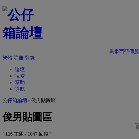
馬來西亞伺服
繁體
註冊
登錄
論壇
搜索
幫助
導航
公仔箱論壇
» 俊男貼圖區
俊男貼圖區
[
116
主題 / 1047 回復 ]