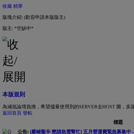
收藏
精華
版塊介紹: (歡迎申請本版版主)
版主: *空缺中*
本版規則
為減低論壇負擔，希望儘量使用別的SERVER去HOST 圖，多
返回首頁
發帖
標題
公告:
[嚴峻艱辛 懇請急需幫忙] 五月營運費緊急募集中 --