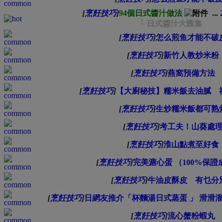
[
烹飪技巧
]
94個日式醬汁做法
...
└ 日式醬汁大匯集
[
烹飪技巧
]
怎么煎鱼才能不破
[
烹飪技巧
]
新竹人教炒米粉
[
烹飪技巧
]
燕窩預備方法
[
烹飪技巧
]
【大廚秘技】糯米飯去油膩 
[
烹飪技巧
]
生炒糯米飯都可熟
[
烹飪技巧
]
考工夫！山葵處
[
烹飪技巧
]
淮山點煮至好食
[
烹飪技巧
]
完美溏心蛋 （100%保證
[
烹飪技巧
]
牛油皮酥皮 有乜分
[
烹飪技巧
]
日網友推介「杯麵湯日式蒸蛋 」 滑滑
[
烹飪技巧
]
流心蟹粉蝦丸