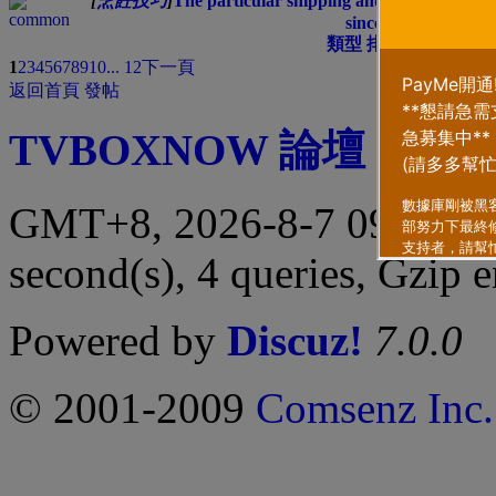
[
烹飪技巧
]
The particular shipping and delivery is pe
since they
類型
排序方式
1
2
3
4
5
6
7
8
9
10
... 12
下一頁
返回首頁
發帖
TVBOXNOW 論壇
|
聯繫
GMT+8, 2026-8-7 09:38 
second(s), 4 queries, Gzip 
Powered by
Discuz!
7.0.0
© 2001-2009
Comsenz Inc.