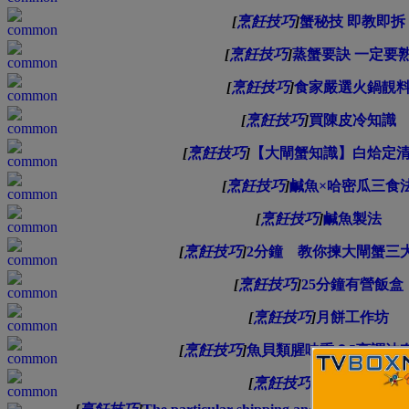
[
烹飪技巧
]
蟹秘技 即教即拆
[
烹飪技巧
]
蒸蟹要訣 一定要
[
烹飪技巧
]
食家嚴選火鍋靚
[
烹飪技巧
]
買陳皮冷知識
[
烹飪技巧
]
【大閘蟹知識】白烚定
[
烹飪技巧
]
鹹魚×哈密瓜三食
[
烹飪技巧
]
鹹魚製法
[
烹飪技巧
]
2分鐘 教你揀大閘蟹三
[
烹飪技巧
]
25分鐘有營飯盒
[
烹飪技巧
]
月餅工作坊
[
烹飪技巧
]
魚貝類腥味重？5烹調法
[
烹飪技巧
]
檸檬薏米水