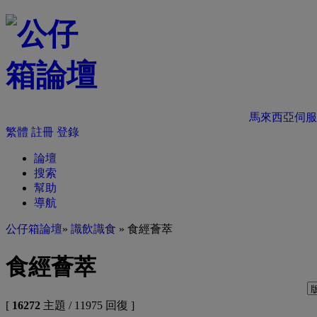
馬來西亞伺服
繁體
註冊
登錄
論壇
搜索
幫助
導航
公仔箱論壇
»
識飲識食
» 食經薈萃
食經薈萃
[
16272
主題 / 11975 回復 ]