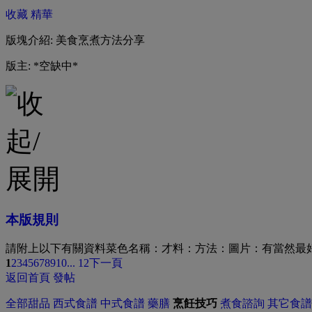
收藏
精華
版塊介紹: 美食烹煮方法分享
版主: *空缺中*
本版規則
請附上以下有關資料菜色名稱：才料：方法：圖片：有當然最
1
2
3
4
5
6
7
8
9
10
... 12
下一頁
返回首頁
發帖
全部
甜品
西式食譜
中式食譜
藥膳
烹飪技巧
煮食諮詢
其它食譜