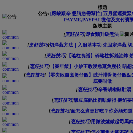
標題
公告:
[嚴峻艱辛 懇請急需幫忙] 五月營運費緊急募
PAYME,PAYPAL微信及支付寶
版塊主題
[
烹飪技巧
]
即食麵升級煮法
[
烹飪技巧
]
切洋葱方法｜入廚基本功 先固定洋葱 
[
烹飪技巧
]
【瑤柱食譜】碎瑤柱拆絲油炸 
[
烹飪技巧
]
【團年飯】小炒王教浸魚蒸魚秘技 唔想
[
烹飪技巧
]
【零失敗自煮煲仔飯】豉汁排骨煲仔飯點
底要咁做
[
烹飪技巧
]
辛香胡椒豬肚湯
[
烹飪技巧
]
釀豆腐餡比例唔錯得 撻餡要
[
烹飪技巧
]
面怎么煮更好吃？你必须知道
[
烹飪技巧
]
用微波爐做起司馬
[
烹飪技巧
]
怎么煎鱼才能不破