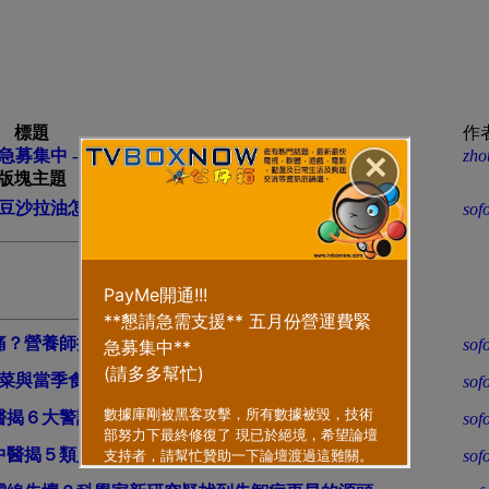
標題
作
集中 -- [可用PAYME,PAYPAL微信及支付寶贊助]
zho
✕
版塊主題
豆沙拉油怎辦？醫曝女性風險高，教１招保護細胞
sof
痛？營養師揭７大缺水症狀，這２種飲料別過量
sof
菜與當季食材，告別「濕熱」心煩、疲倦、失眠
sof
醫揭６大警訊，別忽略「轉移疼痛」、誤當中暑
sof
中醫揭５類人不宜多喝，生椰美式也別天天喝
sof