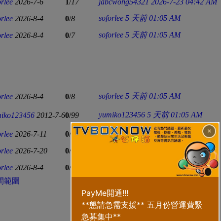
orlee
2026-7-6
1
/
17
jabcwong54321
2026-7-23 04:42 AM
soforlee
5 天前 01:05 AM
orlee
2026-8-4
0
/
8
soforlee
5 天前 01:05 AM
orlee
2026-8-4
0
/
7
soforlee
5 天前 01:05 AM
orlee
2026-8-4
0
/
8
yumiko123456
5 天前 01:05 AM
iko123456
2012-7-6
0
/
99
×
orlee
2026-7-11
0
/
11
soforlee
2026-7-11 09:10 PM
orlee
2026-7-20
0
/
8
soforlee
2026-7-20 01:10 AM
soforlee
5 天前 01:05 AM
orlee
2026-8-4
0
/
8
間範圍