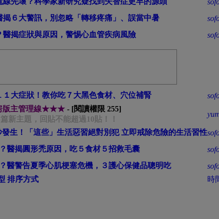
電線先壞？科學家新研究疑找到失智症更早的源頭
sof
醫揭６大警訊，別忽略「轉移疼痛」、誤當中暑
sof
？醫揭症狀與原因，警惕心血管疾病風險
sof
１１大症狀！教你吃７大黑色食材、穴位補腎
sof
房版主管理線★★★
- [閱讀權限
255
]
yum
過5篇新主題，回貼不能超過10貼！！
妙發生！「這些」生活惡習絕對別犯 立即戒除危險的生活習性
sof
？醫揭圓形禿原因，吃５食材５招救毛囊
sof
？醫警告夏季心肌梗塞危機，３護心保健品聰明吃
sof
型
排序方式
時