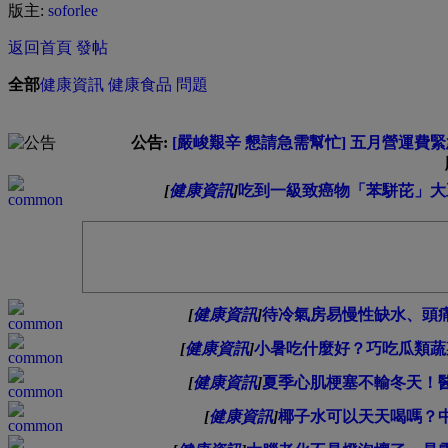
版主:
soforlee
返回首頁
發帖
全部
健康資訊
健康食品
問題
公告:
[嚴峻艱辛 懇請急需幫忙] 五月營運費緊急募
[
健康資訊
]
吃到一級致癌物「苯駢芘」大
[
健康資訊
]
待冷氣房易慢性缺水、頭
[
健康資訊
]
小暑吃什麼好？巧吃瓜類蔬
[
健康資訊
]
夏季心肌梗塞不輸冬天！
[
健康資訊
]
椰子水可以天天喝嗎？