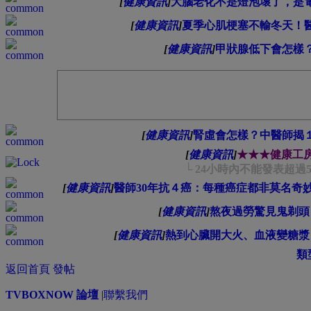
[
健康資訊
]
大腦老化不是燈泡壞了，是
[
健康資訊
]
夏季心肌梗塞不輸冬天！
[
健康資訊
]
甲狀腺低下會怎樣
[
健康資訊
]
腎虛會怎樣？中醫師揭
[
健康資訊
]
★★★健康工
└ 24小時內不能發表超
[
健康資訊
]
醫師30年抗４癌：每種癌症都非莫名奇
[
健康資訊
]
熬夜過勞驚見鬼剃頭
[
健康資訊
]
熱到心臟開大火、血液變糖漿
類
返回首頁
發帖
TVBOXNOW 論壇
|
聯繫我們