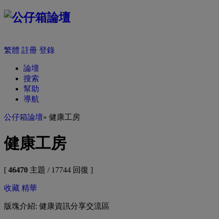
繁體
註冊
登錄
論壇
搜索
幫助
導航
公仔箱論壇
» 健康工房
健康工房
[
46470
主題 / 17744 回復 ]
收藏
精華
版塊介紹: 健康資訊分享交流區