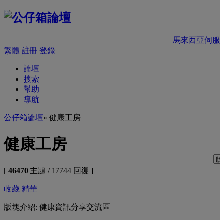
馬來西亞伺服
繁體
註冊
登錄
論壇
搜索
幫助
導航
公仔箱論壇
» 健康工房
健康工房
[
46470
主題 / 17744 回復 ]
收藏
精華
版塊介紹: 健康資訊分享交流區