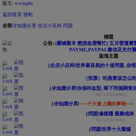
版主:
wwinglin
返回首頁
發帖
全部
冷知識分享
生活小百科
問題
標題
公告:
[嚴峻艱辛 懇請急需幫忙] 五月營運費緊急
PAYME,PAYPAL微信及支付
版塊主題
[
生活小百科
]
世界最容易的十道問題 ,你
（投票）吃燕窝该怎么
[
冷知識分享
]
你係咩血型, 睇下同個調查
└ KJ's Favorites
[
冷知識分享
]
===十大會上癮的事物===
[
問題
]
邊樣隱 最難戒掉
└ KJ's Favorites
[
問題
]
世界十大廢墟