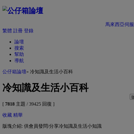
馬來西亞伺服
繁體
註冊
登錄
論壇
搜索
幫助
導航
公仔箱論壇
» 冷知識及生活小百科
冷知識及生活小百科
[
7818
主題 / 39425 回復 ]
收藏
精華
版塊介紹: 供會員發問/分享冷知識及生活小知識