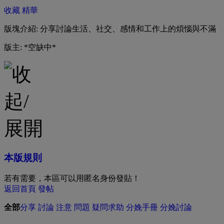
收藏
精華
版塊介紹: 分享討論生活、社交、感情和工作上的煩惱與不滿
版主: *空缺中*
本版規則
若有需要，本區可以用匿名身份發貼！
返回首頁
發帖
全部
分享
討論
注意
問題
疑問求助
分娩手冊
分娩討論