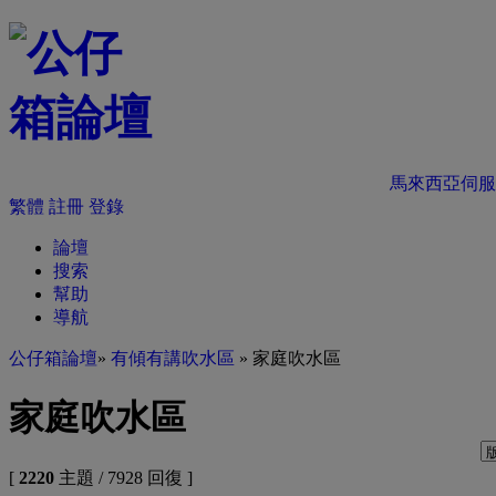
馬來西亞伺服
繁體
註冊
登錄
論壇
搜索
幫助
導航
公仔箱論壇
»
有傾有講吹水區
» 家庭吹水區
家庭吹水區
[
2220
主題 / 7928 回復 ]