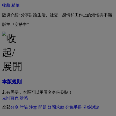
收藏
精華
版塊介紹: 分享討論生活、社交、感情和工作上的煩惱與不滿
版主: *空缺中*
本版規則
若有需要，本區可以用匿名身份發貼！
返回首頁
發帖
全部
分享
討論
注意
問題
疑問求助
分娩手冊
分娩討論