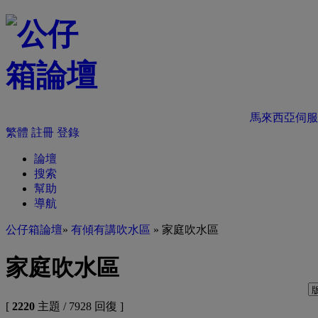
馬來西亞伺服
繁體
註冊
登錄
論壇
搜索
幫助
導航
公仔箱論壇
»
有傾有講吹水區
» 家庭吹水區
家庭吹水區
[
2220
主題 / 7928 回復 ]