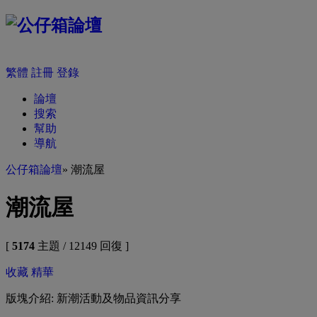
繁體
註冊
登錄
論壇
搜索
幫助
導航
公仔箱論壇
» 潮流屋
潮流屋
[
5174
主題 / 12149 回復 ]
收藏
精華
版塊介紹: 新潮活動及物品資訊分享