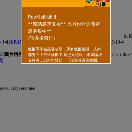
作者
回
 [可用PAYME,PAYPAL微信及支付寶贊助]
zhouyu
2023-10-4
...
2
3
4
5
6
pkktam
2017-5-12
85
/
式
時間範圍
eries, Gzip enabled
.