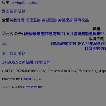
版主:
wwinglin
,
raytian
返回首頁
發帖
全部
美妝保養
潮流服飾
美髮護髮
美體瘦身
潮流物品
標題
公告:
[嚴峻艱辛 懇請急需幫忙] 五月營運費緊急募集中 --
版塊主題
[
潮流服飾
]
KIPLING 30年紀念作
類型
排序方
返回首頁
發帖
TVBOXNOW 論壇
|
聯繫我們
GMT+8, 2026-8-6 08:06 AM,
Processed in 0.034229 second(s), 4 qu
Powered by
Discuz!
7.0.0
© 2001-2009
Comsenz Inc.