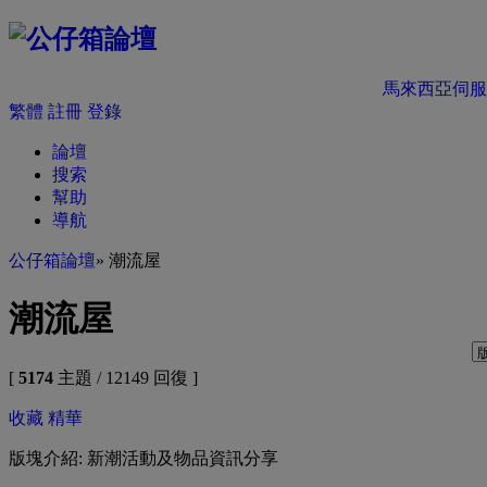
馬來西亞伺服
繁體
註冊
登錄
論壇
搜索
幫助
導航
公仔箱論壇
» 潮流屋
潮流屋
[
5174
主題 / 12149 回復 ]
收藏
精華
版塊介紹: 新潮活動及物品資訊分享