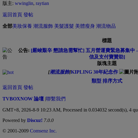
版主:
wwinglin
,
raytian
返回首頁
發帖
全部
美妝保養
潮流服飾
美髮護髮
美體瘦身
潮流物品
標題
公告:
[嚴峻艱辛 懇請急需幫忙] 五月營運費緊急募集中 -- 
信及支付寶贊助]
版塊主題
[
潮流服飾
]
KIPLING 30年紀念作
類型
排序方式
返回首頁
發帖
TVBOXNOW 論壇
|
聯繫我們
GMT+8, 2026-8-9 10:23 AM,
Processed in 0.034032 second(s), 4 qu
Powered by
Discuz!
7.0.0
© 2001-2009
Comsenz Inc.