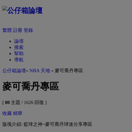
繁體
註冊
登錄
論壇
搜索
幫助
導航
公仔箱論壇
»
NBA 天地
» 麥可喬丹專區
麥可喬丹專區
[
80
主題 / 1626 回復 ]
收藏
精華
版塊介紹: 籃球之神~麥可喬丹球迷分享專區