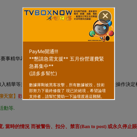
✕
典賽事精华為内容,嚴禁講與無關的事.
及加入精華等主題操作.NBA天地各版主將擁有此類獎勵性操作決定
聊天室】
歡迎大家一起交流與分享.
活動等.
情況 而被警告、扣分、禁言(Ban to post) 或永久停止賬號 (B