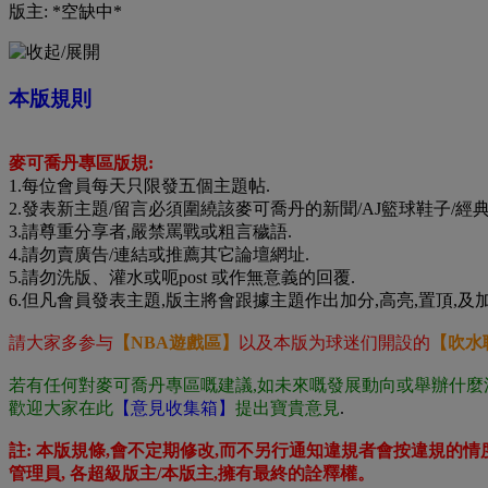
版主: *空缺中*
本版規則
麥可喬丹專區版規:
1.每位會員每天只限發五個主題帖.
2.發表新主題/留言必須圍繞該麥可喬丹的新聞/AJ籃球鞋子/經
3.請尊重分享者,嚴禁罵戰或粗言穢語.
4.請勿賣廣告/連結或推薦其它論壇網址.
5.請勿洗版、灌水或呃post 或作無意義的回覆.
6.但凡會員發表主題,版主將會跟據主題作出加分,高亮,置頂,
請大家多参与
【NBA遊戲區】
以及本版为球迷们開設的
【吹水
若有任何對麥可喬丹專區嘅建議,如未來嘅發展動向或舉辦什麼
歡迎大家在此
【意見收集箱】
提出寶貴意見
.
註: 本版規條,會不定期修改,而不另行通知違規者會按違規的情度, 當時的
管理員, 各超級版主/本版主,擁有最終的詮釋權。