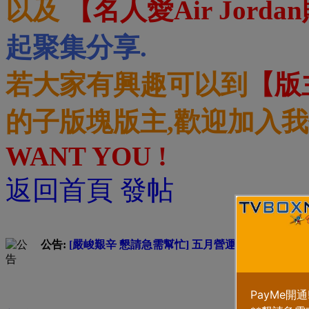
以及
【名人愛Air Jord
起聚集分享.
若大家有興趣可以到
【版
的子版塊版主,歡迎加入我
WANT YOU !
返回首頁
發帖
標題
公告:
[嚴峻艱辛 懇請急需幫忙] 五月營運費緊急募集中 --
助]
本版塊或