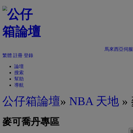
馬來西亞伺服
繁體
註冊
登錄
論壇
搜索
幫助
導航
公仔箱論壇
»
NBA 天地
»
麥可喬丹專區