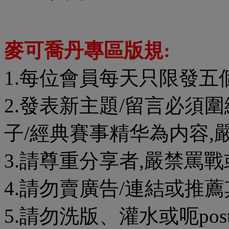
麥可喬丹專區版規:
1.每位會員每天只限發五
2.發表新主題/留言必須
子/經典賽事精华為内容,
3.請尊重分享者,嚴禁罵戰
4.請勿賣廣告/連結或推薦
5.請勿洗版、灌水或呃pos