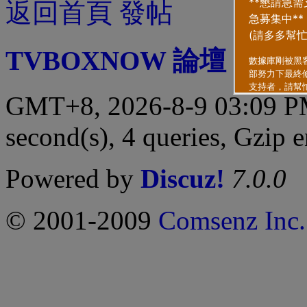
返回首頁
發帖
TVBOXNOW 論壇
|
聯繫
GMT+8, 2026-8-9 03:09 
second(s), 4 queries, Gzip 
Powered by
Discuz!
7.0.0
© 2001-2009
Comsenz Inc.