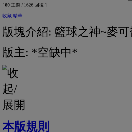
[
80
主題 / 1626 回復 ]
收藏
精華
版塊介紹: 籃球之神~麥
版主: *空缺中*
本版規則