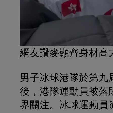
網友讚麥顯齊身材高
男子冰球港隊於第九
後，港隊運動員被落
界關注。冰球運動員