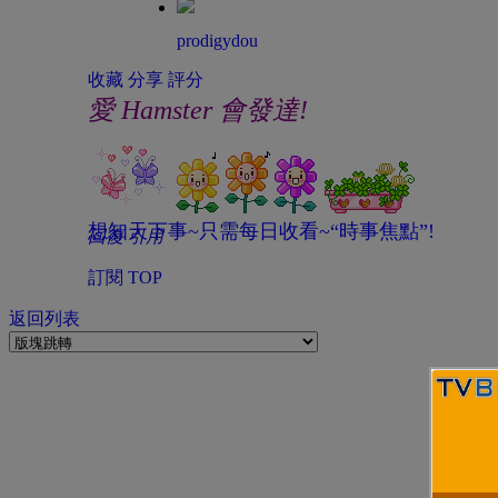
prodigydou
收藏
分享
評分
愛 Hamster 會發達!
想知天下事~只需每日收看~“時事焦點”!
回復
引用
訂閱
TOP
返回列表