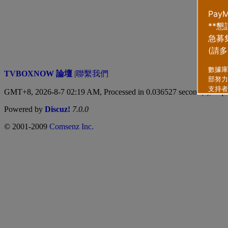
TVBOXNOW 論壇
|
聯繫我們
GMT+8, 2026-8-7 02:19 AM,
Processed in 0.036527 second(s), 5 qu
Powered by
Discuz!
7.0.0
© 2001-2009
Comsenz Inc.