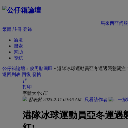
馬來西亞伺服
繁體
註冊
登錄
論壇
搜索
幫助
導航
公仔箱論壇
»
俊男貼圖區
» 港隊冰球運動員亞冬運遇襲惹關注 
返回列表
回復
發帖
#
1
打印
T
字體大小:
t
發表於 2025-2-11 09:46 AM
|
只看該作者
港隊冰球運動員亞冬運遇襲
紅!