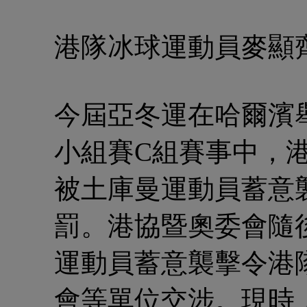
港隊冰球運動員麥顯
今屆亞冬運在哈爾濱
小組賽C組賽事中，
被土庫曼運動員蓄意
罰。港協暨奧委會隨
運動員蓄意襲擊令港
會等單位交涉。現時