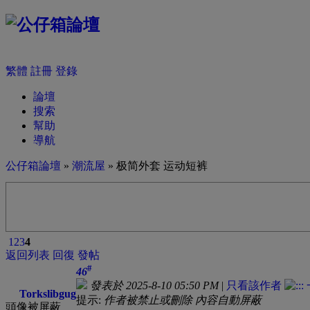
繁體
註冊
登錄
論壇
搜索
幫助
導航
公仔箱論壇
»
潮流屋
» 极简外套 运动短裤
1
2
3
4
返回列表
回復
發帖
#
46
發表於 2025-8-10 05:50 PM
|
只看該作者
Torkslibgug
提示:
作者被禁止或刪除 內容自動屏蔽
頭像被屏蔽