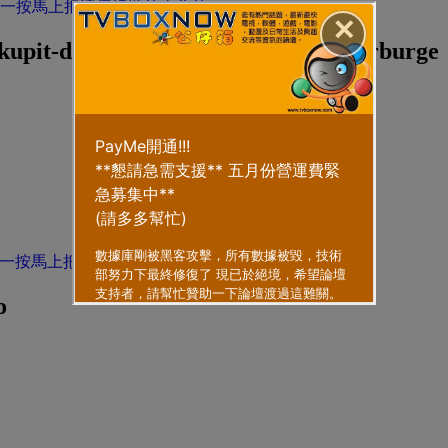
✕
/kupit-dapoksetin-90mg-v-sankt-peterburge
o