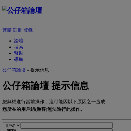
繁體
註冊
登錄
論壇
搜索
幫助
導航
公仔箱論壇
» 提示信息
公仔箱論壇 提示信息
您無權進行當前操作，這可能因以下原因之一造成
您所在的用戶組(遊客)無法進行此操作。