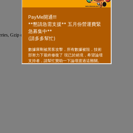
eries, Gzip enabled
.