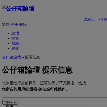
馬來西亞伺服
繁體
註冊
登錄
論壇
搜索
幫助
導航
公仔箱論壇
» 提示信息
公仔箱論壇 提示信息
您無權進行當前操作，這可能因以下原因之一造成
您所在的用戶組(遊客)無法進行此操作。