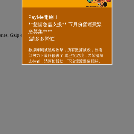
eries, Gzip enabled
.