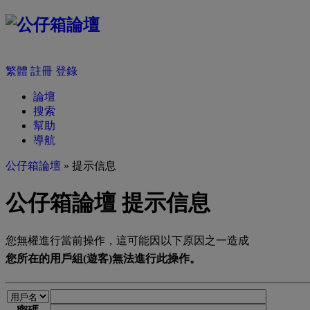
繁體
註冊
登錄
論壇
搜索
幫助
導航
公仔箱論壇
» 提示信息
公仔箱論壇 提示信息
您無權進行當前操作，這可能因以下原因之一造成
您所在的用戶組(遊客)無法進行此操作。