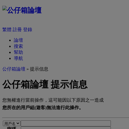
繁體
註冊
登錄
論壇
搜索
幫助
導航
公仔箱論壇
» 提示信息
公仔箱論壇 提示信息
您無權進行當前操作，這可能因以下原因之一造成
您所在的用戶組(遊客)無法進行此操作。