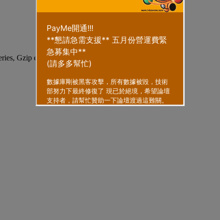
eries, Gzip enabled
.