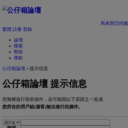
馬來西亞伺服
繁體
註冊
登錄
論壇
搜索
幫助
導航
公仔箱論壇
» 提示信息
公仔箱論壇 提示信息
您無權進行當前操作，這可能因以下原因之一造成
您所在的用戶組(遊客)無法進行此操作。