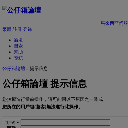
馬來西亞伺服
繁體
註冊
登錄
論壇
搜索
幫助
導航
公仔箱論壇
» 提示信息
公仔箱論壇 提示信息
您無權進行當前操作，這可能因以下原因之一造成
您所在的用戶組(遊客)無法進行此操作。