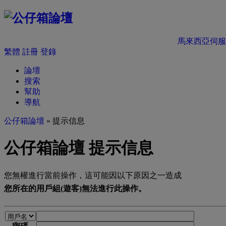
馬來西亞伺服
繁體
註冊
登錄
論壇
搜索
幫助
導航
公仔箱論壇
» 提示信息
公仔箱論壇 提示信息
您無權進行當前操作，這可能因以下原因之一造成
您所在的用戶組(遊客)無法進行此操作。