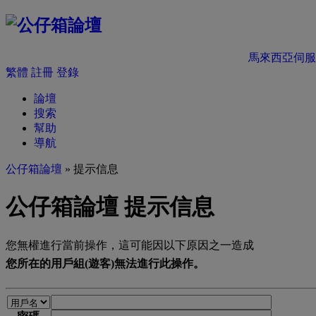
馬來西亞伺服
繁體
註冊
登錄
論壇
搜索
幫助
導航
公仔箱論壇
» 提示信息
公仔箱論壇 提示信息
您無權進行當前操作，這可能因以下原因之一造成
您所在的用戶組(遊客)無法進行此操作。