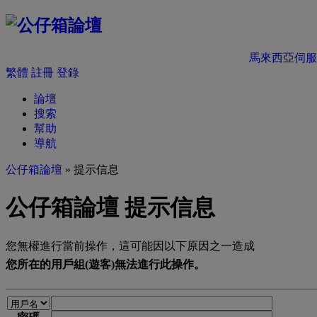
馬來西亞伺服
繁體
註冊
登錄
論壇
搜索
幫助
導航
公仔箱論壇
» 提示信息
公仔箱論壇 提示信息
您無權進行當前操作，這可能因以下原因之一造成
您所在的用戶組(遊客)無法進行此操作。