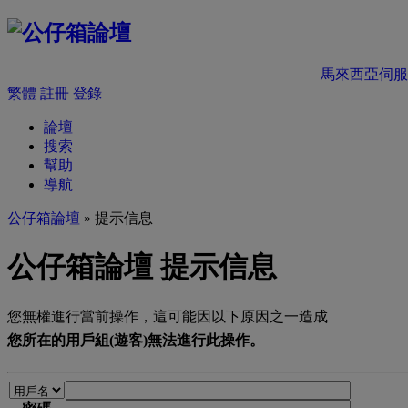
馬來西亞伺服
繁體
註冊
登錄
論壇
搜索
幫助
導航
公仔箱論壇
» 提示信息
公仔箱論壇 提示信息
您無權進行當前操作，這可能因以下原因之一造成
您所在的用戶組(遊客)無法進行此操作。