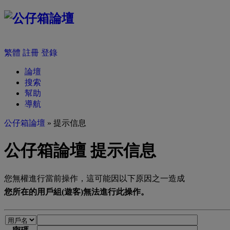
繁體
註冊
登錄
論壇
搜索
幫助
導航
公仔箱論壇
» 提示信息
公仔箱論壇 提示信息
您無權進行當前操作，這可能因以下原因之一造成
您所在的用戶組(遊客)無法進行此操作。