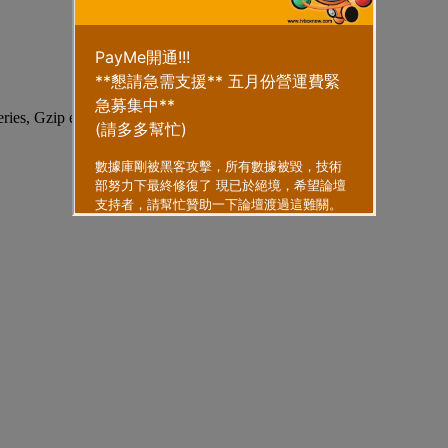
eries, Gzip enabled
.