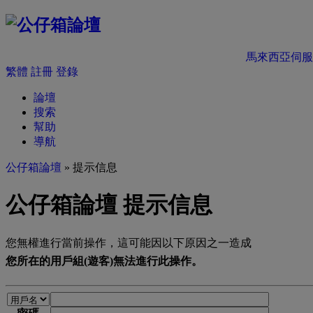
馬來西亞伺服
繁體
註冊
登錄
論壇
搜索
幫助
導航
公仔箱論壇
» 提示信息
公仔箱論壇 提示信息
您無權進行當前操作，這可能因以下原因之一造成
您所在的用戶組(遊客)無法進行此操作。