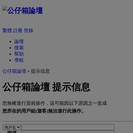
繁體
註冊
登錄
論壇
搜索
幫助
導航
公仔箱論壇
» 提示信息
公仔箱論壇 提示信息
您無權進行當前操作，這可能因以下原因之一造成
您所在的用戶組(遊客)無法進行此操作。