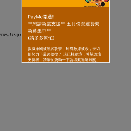
eries, Gzip enabled
.