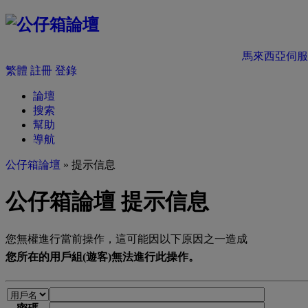
馬來西亞伺服
繁體
註冊
登錄
論壇
搜索
幫助
導航
公仔箱論壇
» 提示信息
公仔箱論壇 提示信息
您無權進行當前操作，這可能因以下原因之一造成
您所在的用戶組(遊客)無法進行此操作。