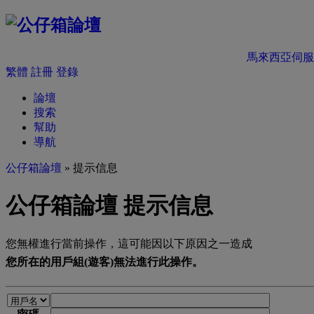
馬來西亞伺服
繁體
註冊
登錄
論壇
搜索
幫助
導航
公仔箱論壇
» 提示信息
公仔箱論壇 提示信息
您無權進行當前操作，這可能因以下原因之一造成
您所在的用戶組(遊客)無法進行此操作。