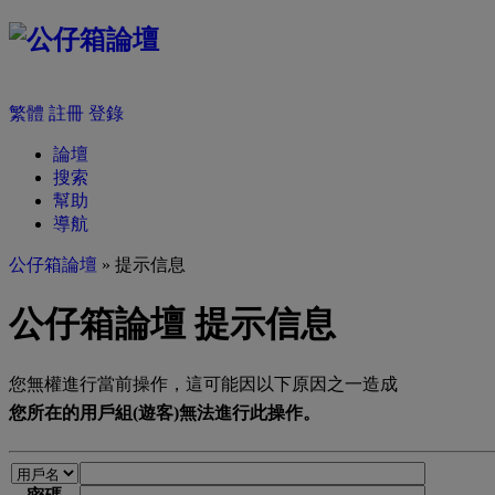
繁體
註冊
登錄
論壇
搜索
幫助
導航
公仔箱論壇
» 提示信息
公仔箱論壇 提示信息
您無權進行當前操作，這可能因以下原因之一造成
您所在的用戶組(遊客)無法進行此操作。