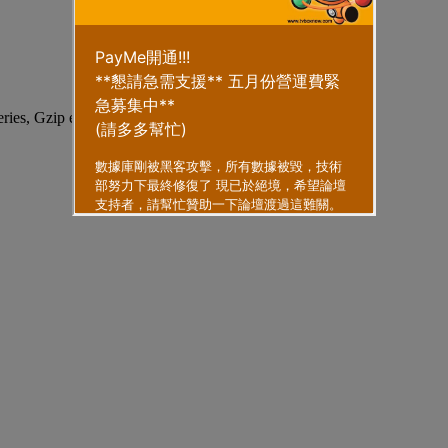
eries, Gzip enabled
.