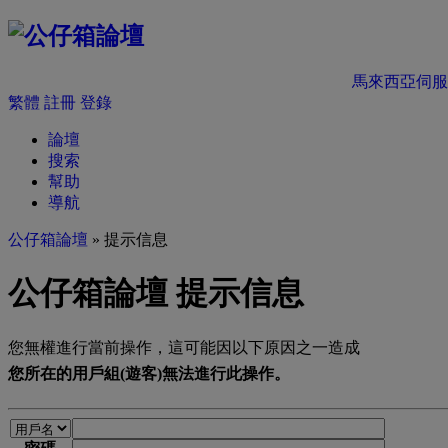
馬來西亞伺服
繁體
註冊
登錄
論壇
搜索
幫助
導航
公仔箱論壇
» 提示信息
公仔箱論壇 提示信息
您無權進行當前操作，這可能因以下原因之一造成
您所在的用戶組(遊客)無法進行此操作。