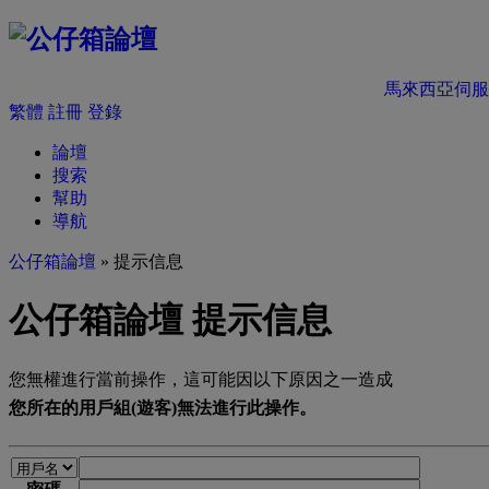
馬來西亞伺服
繁體
註冊
登錄
論壇
搜索
幫助
導航
公仔箱論壇
» 提示信息
公仔箱論壇 提示信息
您無權進行當前操作，這可能因以下原因之一造成
您所在的用戶組(遊客)無法進行此操作。