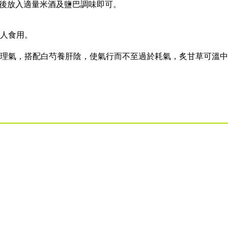
，最後放入適量米酒及鹽巴調味即可。
人食用。
理氣，搭配白芍養肝陰，使氣行而不至過於耗氣，炙甘草可溫中