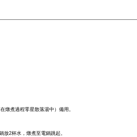
渣在燉煮過程零星散落湯中）備用。
，外鍋放2杯水，燉煮至電鍋跳起。