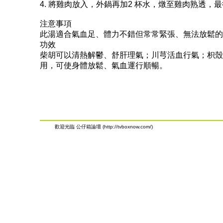
4. 將雞肉放入，外鍋再加2 杯水，燉至雞肉熟透
注意事項
此湯適合氣血足、體力不錯但常常緊張、無法放鬆的
功效
柴胡可以清熱解鬱、舒肝理氣；川芎活血行氣；枳殼
用，可使身體放鬆、氣血運行順暢。
歡迎光臨 公仔箱論壇 (http://tvboxnow.com/)