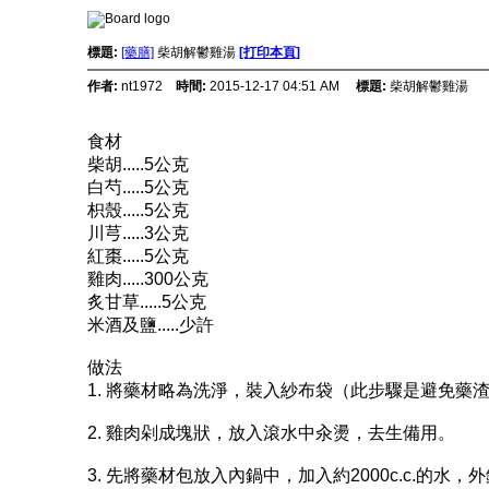
標題:
[藥膳]
柴胡解鬱雞湯
[打印本頁]
作者:
nt1972
時間:
2015-12-17 04:51 AM
標題:
柴胡解鬱雞湯
食材
柴胡.....5公克
白芍.....5公克
枳殼.....5公克
川芎.....3公克
紅棗.....5公克
雞肉.....300公克
炙甘草.....5公克
米酒及鹽.....少許
做法
1. 將藥材略為洗淨，裝入紗布袋（此步驟是避免藥
2. 雞肉剁成塊狀，放入滾水中汆燙，去生備用。
3. 先將藥材包放入內鍋中，加入約2000c.c.的水