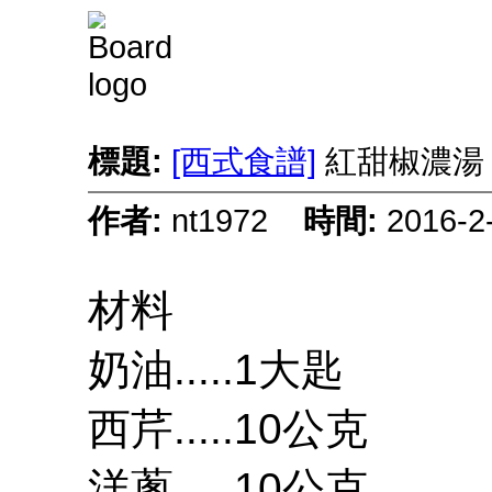
標題:
[西式食譜]
紅甜椒濃
作者:
nt1972
時間:
2016-
材料
奶油.....1大匙
西芹.....10公克
洋蔥.....10公克