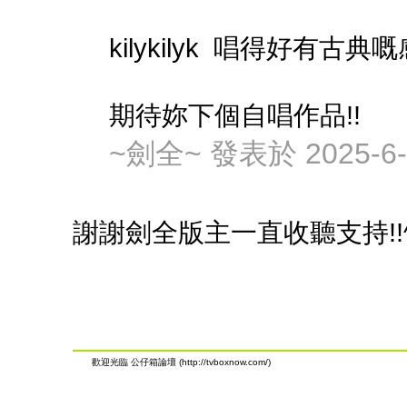
kilykilyk 唱得好有古典嘅
期待妳下個自唱作品!!
~劍全~ 發表於 2025-6-1
謝謝劍全版主一直收聽支持!!^
歡迎光臨 公仔箱論壇 (http://tvboxnow.com/)