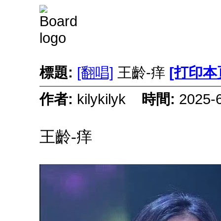
標題:
[翻唱]
王齡-痒
[打印本
作者:
kilykilyk
時間:
2025-
王齡-痒