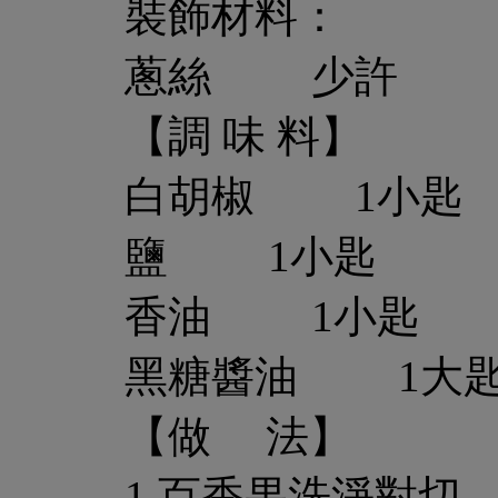
裝飾材料：
蔥絲 少許
【調 味 料】
白胡椒 1小匙
鹽 1小匙
香油 1小匙
黑糖醬油 1大
【做 法】
1.百香果洗淨對切