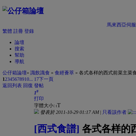
馬來西亞伺服
繁體
註冊
登錄
論壇
搜索
幫助
導航
公仔箱論壇
»
識飲識食
»
食經薈萃
» 各式各样的西式前菜主菜
1
2
3
4
5
6
7
8
9
10
... 17
下一頁
返回列表
回復
發帖
#
1
打印
T
字體大小:
t
發表於 2011-10-29 01:17 AM
|
只看該作者
[西式食譜]
各式各样的