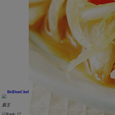
BeiDouChef
親王