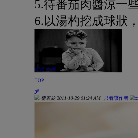
5.待番茄肉醬涼一
6.以湯杓挖成球狀
回復
引用
TOP
#
3
發表於 2011-10-29 01:24 AM
|
只看該作者