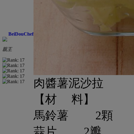
BeiDouChef
親王
肉醬薯泥沙拉
【材 料】
馬鈴薯 2顆
蒜片 2瓣