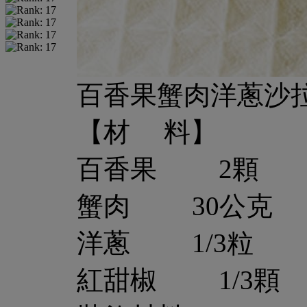
百香果蟹肉洋蔥沙
【材 料】
百香果 2顆
蟹肉 30公克
洋蔥 1/3粒
紅甜椒 1/3顆