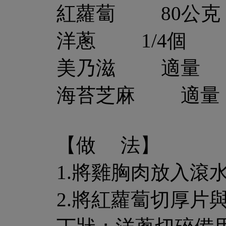
紅蘿蔔 80公克
洋蔥 1/4個
美乃滋 適量
海苔芝麻 適量
【做 法】
1.將雞胸肉放入
2.將紅蘿蔔切厚