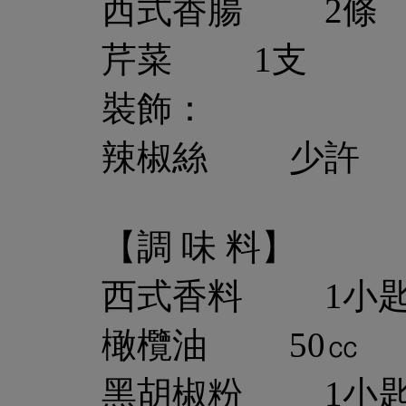
西式香腸 2條
芹菜 1支
裝飾：
辣椒絲 少許
【調 味 料】
西式香料 1小
橄欖油 50㏄
黑胡椒粉 1小