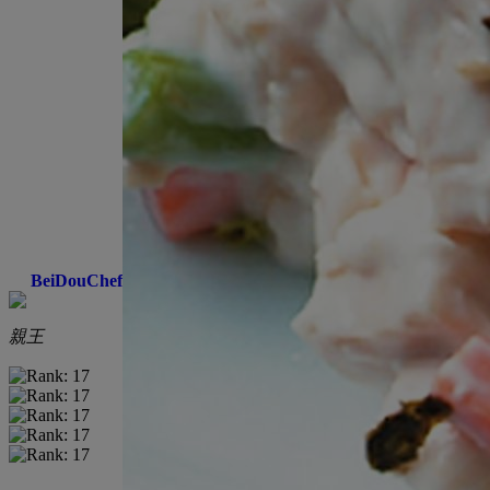
BeiDouChef
親王