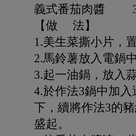
義式番茄肉醬 
【做 法】
1.美生菜撕小片，
2.馬鈴薯放入電
3.起一油鍋，放入
4.於作法3鍋中加
下，續將作法3的
盛起。