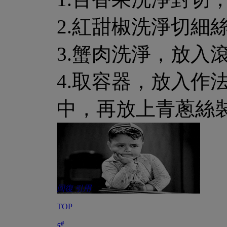
2.紅甜椒洗淨切
3.蟹肉洗淨，放入
4.取容器，放入作
中，再放上青蔥絲
回復
引用
TOP
#
5