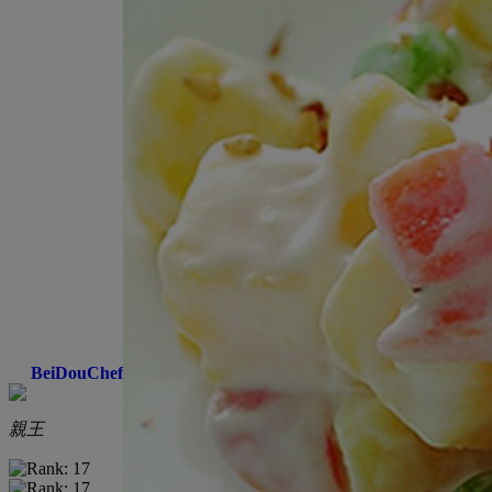
BeiDouChef
親王