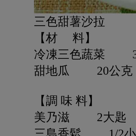
三色甜薯沙拉
【材 料】
冷凍三色蔬菜 3
甜地瓜 20公克
【調 味 料】
美乃滋 2大匙
三島香鬆 1/2