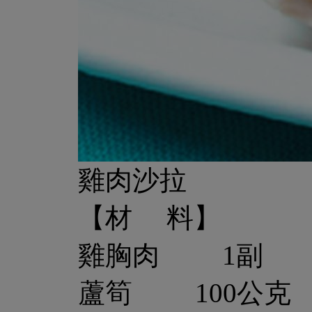
雞肉沙拉
【材 料】
雞胸肉 1副
蘆筍 100公克