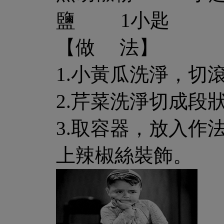
鹽 1小匙
【做 法】
1.小黃瓜洗淨，切
2.芹菜洗淨切成
3.取容器，放入作
上辣椒絲裝飾。