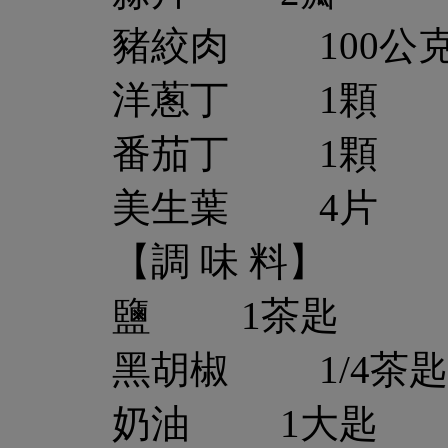
豬絞肉 100公
洋蔥丁 1顆
番茄丁 1顆
美生葉 4片
【調 味 料】
鹽 1茶匙
黑胡椒 1/4茶匙
奶油 1大匙