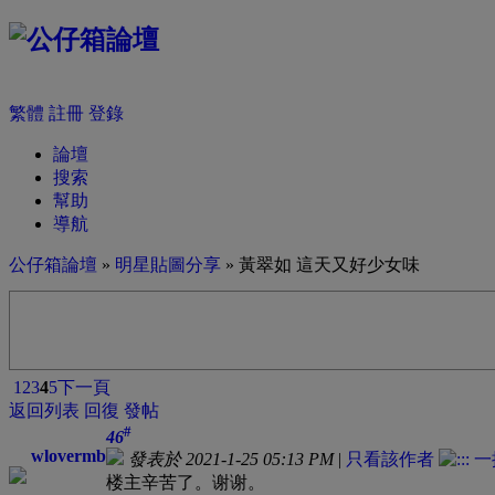
繁體
註冊
登錄
論壇
搜索
幫助
導航
公仔箱論壇
»
明星貼圖分享
» 黃翠如 這天又好少女味
1
2
3
4
5
下一頁
返回列表
回復
發帖
#
46
wlovermb
發表於 2021-1-25 05:13 PM
|
只看該作者
楼主辛苦了。谢谢。