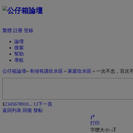
繁體
註冊
登錄
論壇
搜索
幫助
導航
公仔箱論壇
»
有傾有講吹水區
»
家庭吹水區
» 一次不忠，百次
1
2
3
4
5
6
7
8
9
10
... 13
下一頁
返回列表
回復
發帖
#
1
打印
T
字體大小:
t