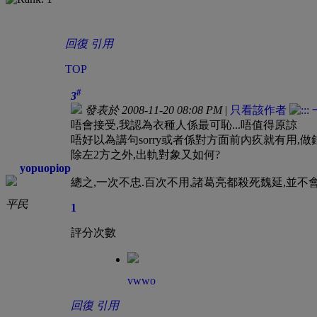
回復
引用
TOP
#
3
發表於 2008-11-20 08:08 PM
|
只看該作者
唔會接受,我認為衣種人係最可恥...唔值得原諒
唔好以為講句sorry或者係對方面前內疚就有用,
除左2方之外,出軌對象又如何?
yopuopiop
總之,一次不忠.百次不用,諸葛亮都殺死魏延,並
平民
1
評分次數
vwwo
回復
引用