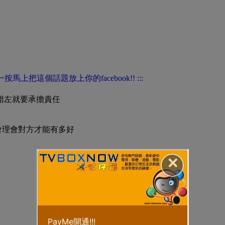
做錯左就要承擔責任
不會理會對方才能有多好
✕