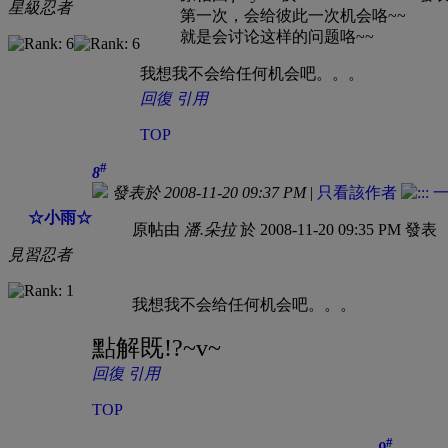
星級忍者
第一次，会给彼此一次机会咯~~
就是会讨论这样的问题咯~~
我想我不会给任何机会吧。。。
回復
引用
TOP
#
8
發表於 2008-11-20 09:37 PM
|
只看該作者
☆小雨☆
原帖由
潘.朵拉
於 2008-11-20 09:35 PM 發表
見習忍者
我想我不会给任何机会吧。。。
點解既!?~v~
回復
引用
TOP
#
9