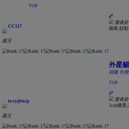
TOP
#
4
發表於 2
CC517
嘻嘻 好
親王
外星貓
回復
引用
TOP
#
5
發表於 2
iwry@iwjy
1can接受
親王