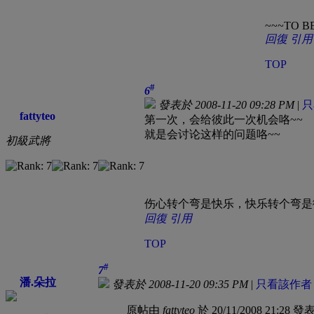
~~~TO B
回復
引用
TOP
#
6
發表於 2008-11-20 09:28 PM
|
只
fattyteo
第一次，会给彼此一次机会咯~~
就是会讨论这样的问题咯~~
初級武將
伤心转个弯是快乐，快乐转个弯是
回復
引用
TOP
#
7
潘.朵拉
發表於 2008-11-20 09:35 PM
|
只看該作者
原帖由
fattyteo
於 20/11/2008 21:28 發