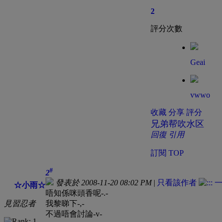
2
評分次數
Geai
vwwo
收藏
分享
評分
兄弟帮吹水区
回復
引用
訂閱
TOP
#
2
發表於 2008-11-20 08:02 PM
|
只看該作者
☆小雨☆
唔知係咪頭香呢-.-
見習忍者
我黎睇下-,-
不過唔會討論-v-