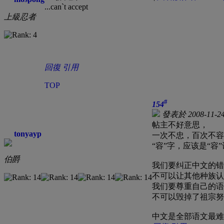
...can`t accept
上級忍者
回復
引用
TOP
#
154
發表於 2008-11-24
帖主不好意思，
tonyayp
一次不忠，百次不容
“容”字，应该是“容
伯爵
我们要纠正中文的错
不可以让其他种族认
我们要尊重自己的语
不可以毁掉了祖宗努
中文是全部语文最难