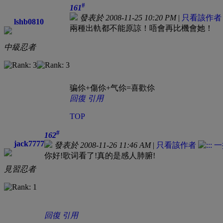
#
161
發表於 2008-11-25 10:20 PM
|
只看該作者
lshb0810
兩種出軌都不能原諒！唔會再比機會她！
中級忍者
骗伱+傷伱+气伱=喜歡伱
回復
引用
TOP
#
162
jack7777
發表於 2008-11-26 11:46 AM
|
只看該作者
你好!歌词看了!真的是感人肺腑!
見習忍者
回復
引用