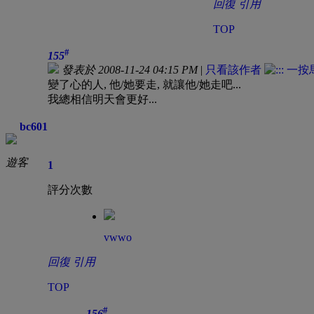
回復
引用
TOP
#
155
發表於 2008-11-24 04:15 PM
|
只看該作者
變了心的人, 他/她要走, 就讓他/她走吧...
我總相信明天會更好...
bc601
遊客
1
評分次數
vwwo
回復
引用
TOP
#
156