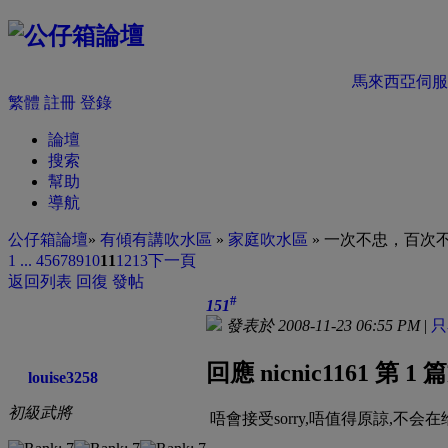
馬來西亞伺服
繁體
註冊
登錄
論壇
搜索
幫助
導航
公仔箱論壇
»
有傾有講吹水區
»
家庭吹水區
» 一次不忠，百次
1 ...
4
5
6
7
8
9
10
11
12
13
下一頁
返回列表
回復
發帖
#
151
發表於 2008-11-23 06:55 PM
|
只
回應 nicnic1161 第 1
louise3258
初級武將
唔會接受sorry,唔值得原諒,不会