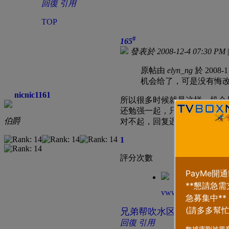
回復
引用
TOP
#
165
發表於 2008-12-4 07:30 PM
原帖由
elyn_ng
於 2008-1
机会给了，可是没有悔
nicnic1161
所以很多时候就是这样，机会
还勉强一起，只会让大家都辛
伯爵
对不起，回复迟了
1
評分次數
vwwo
兄弟帮吹水区
回復
引用