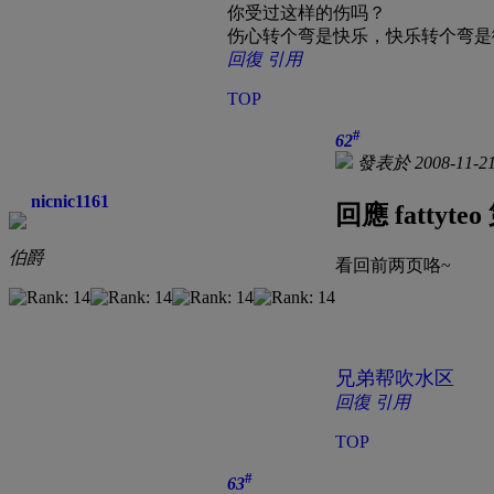
你受过这样的伤吗？
伤心转个弯是快乐，快乐转个弯是
回復
引用
TOP
#
62
發表於 2008-11-21
nicnic1161
回應 fattyte
伯爵
看回前两页咯~
兄弟帮吹水区
回復
引用
TOP
#
63