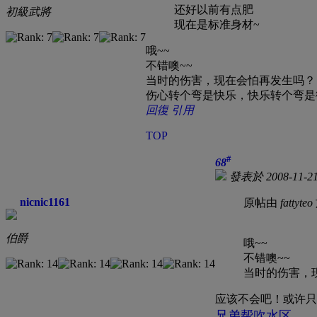
还好以前有点肥
初級武將
现在是标准身材~
哦~~
不错噢~~
当时的伤害，现在会怕再发生吗？
伤心转个弯是快乐，快乐转个弯是
回復
引用
TOP
#
68
發表於 2008-11-21
nicnic1161
原帖由
fattyteo
伯爵
哦~~
不错噢~~
当时的伤害，
应该不会吧！或许只
兄弟帮吹水区