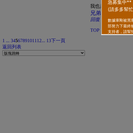
我也是要上班了，等
兄弟帮吹水区
回復
引用
TOP
1 ...
3
4
5
6
7
8
9
10
11
12
... 13
下一頁
返回列表