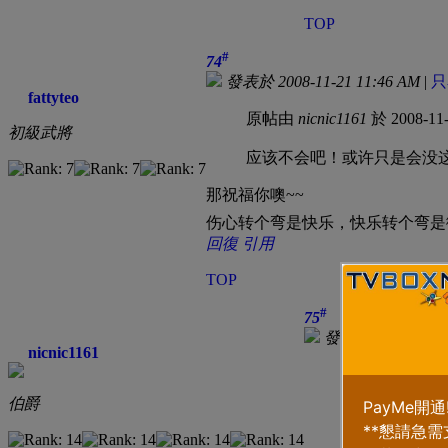
TOP
#
74
發表於 2008-11-21 11:46 AM
|
只
fattyteo
原帖由
nicnic1161
於 2008-11
初級武將
应该不会吧！或许只是会没
那祝福你噢~~
伤心转个弯是快乐，快乐转个弯是
回復
引用
TOP
#
75
發表於 2008-11-21
nicnic1161
原帖由
lynn_an
伯爵
在上班啦。。