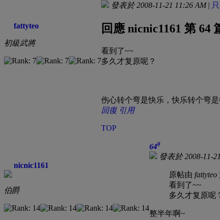
發表於 2008-11-21 11:26 AM
|
只
fattyteo
回應 nicnic1161 第 6
初級武將
看到了~~
多久才复原呢？
伤心转个弯是快乐，快乐转个弯是
回復
引用
TOP
#
64
發表於 2008-11-21
nicnic1161
原帖由
fattyteo
看到了~~
伯爵
多久才复原呢
整半年啊~