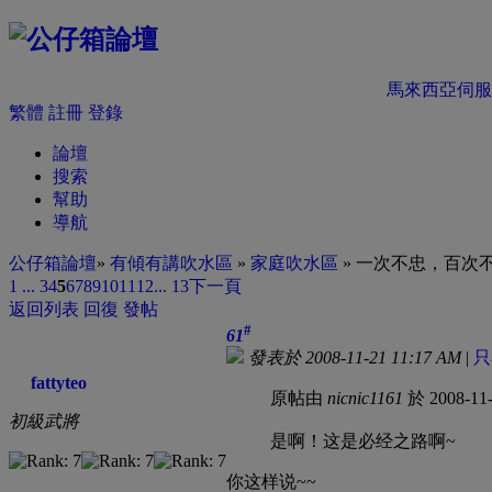
馬來西亞伺服
繁體
註冊
登錄
論壇
搜索
幫助
導航
公仔箱論壇
»
有傾有講吹水區
»
家庭吹水區
» 一次不忠，百次
1 ...
3
4
5
6
7
8
9
10
11
12
... 13
下一頁
返回列表
回復
發帖
#
61
發表於 2008-11-21 11:17 AM
|
只
fattyteo
原帖由
nicnic1161
於 2008-11
初級武將
是啊！这是必经之路啊~
你这样说~~