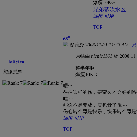
爆瘦10KG
兄弟帮吹水区
回復
引用
TOP
#
65
發表於 2008-11-21 11:33 AM
|
只
原帖由
nicnic1161
於 2008-11
fattyteo
整半年啊~
初級武將
爆瘦10KG
嗯~~
往往这样的伤，要蛮久才会好的咯
哇~~
那你不是变成，皮包骨了哦~~
伤心转个弯是快乐，快乐转个弯是
回復
引用
TOP