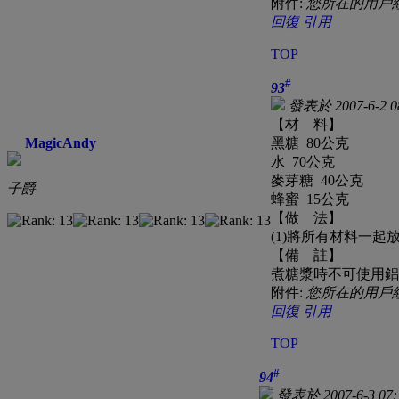
附件:
您所在的用戶
回復
引用
TOP
#
93
發表於 2007-6-2 0
【材 料】
MagicAndy
黑糖 80公克
水 70公克
麥芽糖 40公克
子爵
蜂蜜 15公克
【做 法】
(1)將所有材料一
【備 註】
煮糖漿時不可使用鋁
附件:
您所在的用戶
回復
引用
TOP
#
94
發表於 2007-6-3 07: