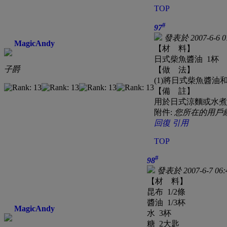
TOP
#
97
發表於 2007-6-6 0
MagicAndy
【材 料】
日式柴魚醬油 1杯
子爵
【做 法】
(1)將日式柴魚醬
【備 註】
用於日式涼麵或水煮
附件:
您所在的用戶
回復
引用
TOP
#
98
發表於 2007-6-7 06:
【材 料】
昆布 1/2條
醬油 1/3杯
MagicAndy
水 3杯
糖 2大匙