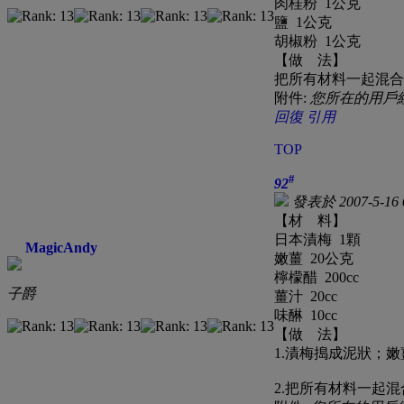
肉桂粉 1公克
鹽 1公克
胡椒粉 1公克
【做 法】
把所有材料一起混合
附件:
您所在的用戶
回復
引用
TOP
#
92
發表於 2007-5-16 
【材 料】
日本漬梅 1顆
MagicAndy
嫩薑 20公克
檸檬醋 200cc
子爵
薑汁 20cc
味醂 10cc
【做 法】
1.漬梅搗成泥狀；
2.把所有材料一起