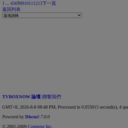
1 ...
4
5
6
7
8
9
10
11
12
13
下一頁
返回列表
TVBOXNOW 論壇
|
聯繫我們
GMT+8, 2026-8-8 08:48 PM,
Processed in 0.055015 second(s), 4 qu
Powered by
Discuz!
7.0.0
© 2001-2009
Comsenz Inc.