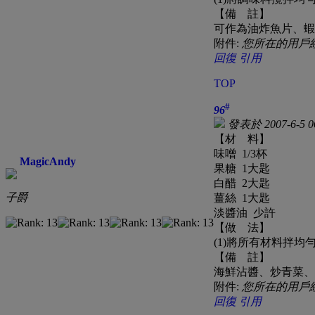
【備 註】
可作為油炸魚片、蝦
附件:
您所在的用戶
回復
引用
TOP
#
96
發表於 2007-6-5 0
【材 料】
味噌 1/3杯
MagicAndy
果糖 1大匙
白醋 2大匙
子爵
薑絲 1大匙
淡醬油 少許
【做 法】
(1)將所有材料拌
【備 註】
海鮮沾醬、炒青菜、
附件:
您所在的用戶
回復
引用