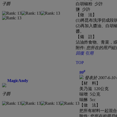
子爵
白胡椒粉 少許
鹽 少許
【做 法】
(1)將昆布洗淨切成段
(2)再加入醬油、白
醬。
【備 註】
沾油炸食物、青菜，
附件:
您所在的用戶組
回復
引用
TOP
#
99
發表於 2007-6-10 
MagicAndy
【材 料】
美乃滋 120公克
子爵
味噌 5公克
味醂 5cc
【做 法】
把所有材料一起混合
附件:
您所在的用戶