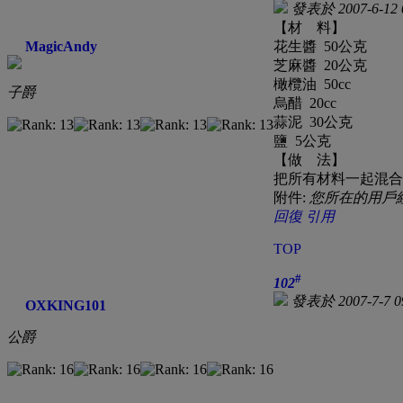
發表於 2007-6-12 
【材 料】
MagicAndy
花生醬 50公克
芝麻醬 20公克
橄欖油 50cc
子爵
烏醋 20cc
蒜泥 30公克
鹽 5公克
【做 法】
把所有材料一起混合
附件:
您所在的用戶
回復
引用
TOP
#
102
發表於 2007-7-7 0
OXKING101
公爵