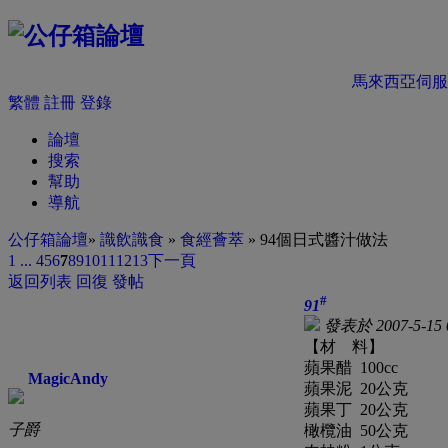
馬來西亞伺服
繁體
註冊
登錄
論壇
搜索
幫助
導航
公仔箱論壇
»
識飲識食
»
食經薈萃
» 94個日式醬汁做法
1 ...
4
5
6
7
8
9
10
11
12
13
下一頁
返回列表
回復
發帖
#
91
發表於 2007-5-15 
【材 料】
蘋果醋 100cc
MagicAndy
蘋果泥 20公克
蘋果丁 20公克
子爵
橄欖油 50公克