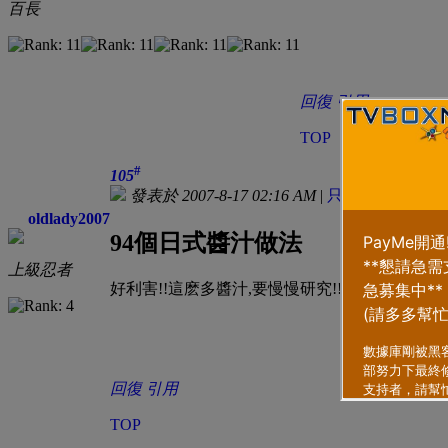
百長
回復
引用
TOP
#
105
發表於 2007-8-17 02:16 AM
|
只看該作者
oldlady2007
94個日式醬汁做法
上級忍者
好利害!!這麽多醬汁,要慢慢研究!!:onion14:
回復
引用
TOP