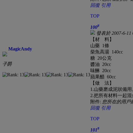
回復
引用
TOP
#
100
發表於 2007-6-11 
【材 料】
山藥 1條
MagicAndy
柴魚高湯 140cc
糖 20公克
子爵
醬油 20cc
味醂 20cc
蘋果醋 60cc
【做 法】
1.山藥磨成泥狀備用
2.把所有材料一起
附件:
您所在的用戶
回復
引用
TOP
#
101