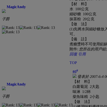
【材 料】
MagicAndy
水 100公克
細砂糖 100公克
子爵
抹茶粉 20公克
【做 法】
(1)先將水與細砂糖
可。
【備 註】
煮糖漿時不可使用鋁
附件:
您所在的用戶組
回復
引用
TOP
#
95
發表於 2007-6-4 0
【材 料】
MagicAndy
白蘿蔔泥 2大匙
味淋 1/2杯
子爵
柴魚味精 2小匙
【做 法】
(1)將調味料攪拌