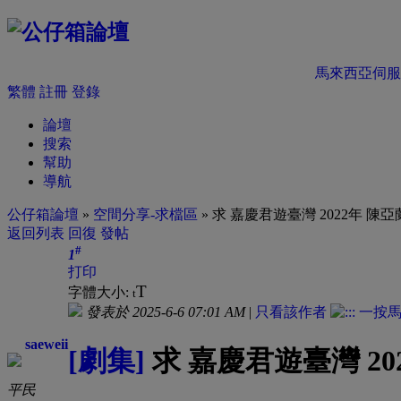
馬來西亞伺服
繁體
註冊
登錄
論壇
搜索
幫助
導航
公仔箱論壇
»
空間分享-求檔區
» 求 嘉慶君遊臺灣 2022年 陳
返回列表
回復
發帖
#
1
打印
T
字體大小:
t
發表於 2025-6-6 07:01 AM
|
只看該作者
saeweii
[劇集]
求 嘉慶君遊臺灣 20
平民