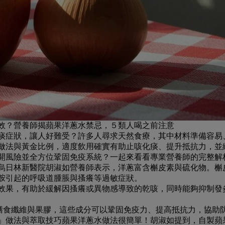
效？營養師揭蘋果洋蔥水禁忌，５類人喝之前注意
痰症狀，讓人好難受？許多人尋求天然食療，其中材料準備容易
做法與黃金比例，適度飲用確實有助止咳化痰、提升抵抗力，並縮
開風險並全方位鞏固免疫系統？一起來看看專業營養師的完整解
烏日林新醫院胡淑如營養師表示，洋蔥富含槲皮素與硫化物。槲
胺引起的呼吸道腫脹與搔癢等過敏症狀。
效果，有助於緩解因搔癢或異物感導致的乾咳，同時能夠抑制發
膳食纖維與果膠，這些成分可以
鞏固免疫力、提高抵抗力，協助
」做法與萃取技巧
蘋果洋蔥水做法很簡單！胡淑如提到，自製蘋