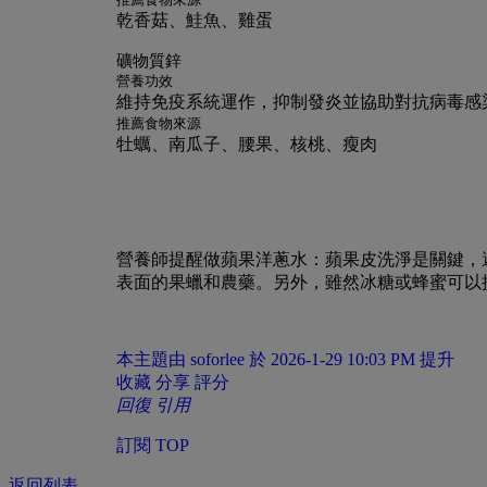
乾香菇、鮭魚、雞蛋
礦物質鋅
營養功效
維持免疫系統運作，抑制發炎並協助對抗病毒感
推薦食物來源
牡蠣、南瓜子、腰果、核桃、瘦肉
營養師提醒做蘋果洋蔥水：蘋果皮洗淨是關鍵，
表面的果蠟和農藥。另外，雖然冰糖或蜂蜜可以
本主題由 soforlee 於 2026-1-29 10:03 PM 提升
收藏
分享
評分
回復
引用
訂閱
TOP
返回列表