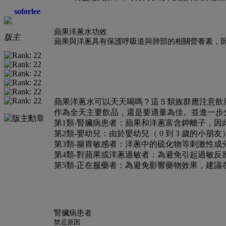
soforlee
蘋果洋蔥水功效
版主
蘋果與洋蔥具有保護呼吸道與肺部的相關營養素，
蘋果洋蔥水可以天天喝嗎？這５類族群應注意飲
作為全天主要飲品，還是要適量為佳。並進一步
第1類-腎臟病患者：
蘋果和洋蔥富含鉀離子，因
第2類-嬰幼兒：
由於嬰幼兒（ 0 到 3 歲的
第3類-腸胃敏感者：
洋蔥中的硫化物等刺激性成
第4類-對蘋果或洋蔥過敏者：
為避免引起過敏反
第5類-正在服藥者：
為避免影響藥物效果，建議
腎臟病患者
禁忌原因