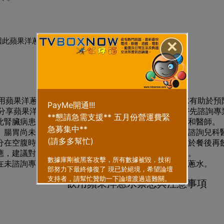
因此蘋果洋蔥水有幫助預防與緩解感冒症狀的效果。
✕
用蘋果洋蔥水禁忌
不過，胡淑如指出，雖然蘋果洋蔥水有助於預
分享蘋果洋蔥水的禁忌，呼籲有下列情況的 5 類人最好先諮詢
此腎臟病患者若需控制鉀攝取，在食用前應諮詢營養師和醫師。
小朋友）腸胃尚未成熟，如考慮給予飲用蘋果洋蔥水，建議先諮詢兒科
分在空腹時可能造成腸胃不適，因此腸胃敏較感者最好於餐後再
應，建議對蘋果或洋蔥過敏者，應避免飲用蘋果洋蔥水。
在未諮詢專業醫師、藥師或營養師下，不宜飲用蘋果洋蔥水。
飲用
蘋果洋蔥水禁忌
與注意事項