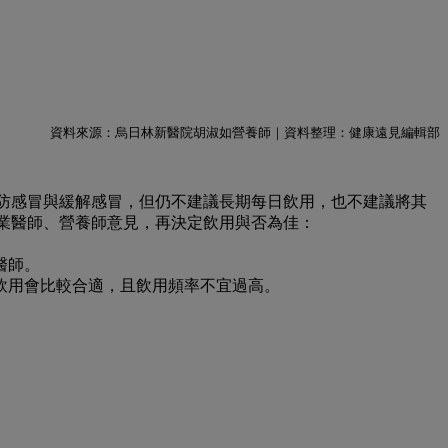
資料來源：烏日林新醫院胡淑如營養師｜資料整理：健康遠見編輯部
防感冒與緩解感冒，但仍不建議長期每日飲用，也不建議將其
專業醫師、營養師意見，再決定飲用與否為佳：
醫師。
飲用會比較合適，且飲用頻率不宜過高。