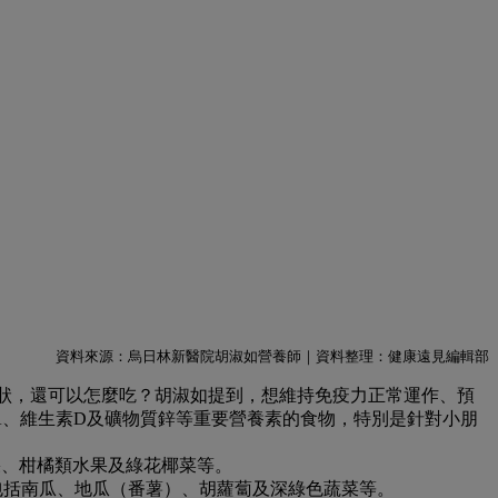
資料來源：烏日林新醫院胡淑如營養師｜資料整理：健康遠見編輯部
狀，還可以怎麼吃？胡淑如提到，想維持免疫力正常運作、預
A、維生素D及礦物質鋅等重要營養素的食物，特別是針對小朋
果、柑橘類水果及綠花椰菜等。
包括南瓜、地瓜（番薯）、胡蘿蔔及深綠色蔬菜等。