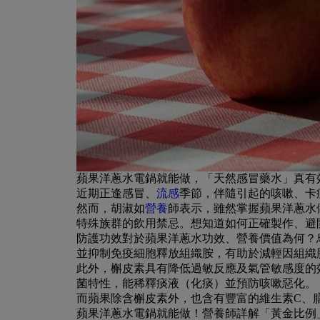
蘋果洋蔥水電鍋就能做，「天然感冒藥水」真有
近期正逢感冒、
流感
季節，伴隨引起的咳嗽、卡
然而，胡淑如
營養
師表示，雖然掌握蘋果洋蔥水
特殊族群的飲用禁忌。想知道如何正確製作、避
防護功效
對於蘋果洋蔥水功效、營養價值為何？
並抑制免疫細胞釋放組織胺，有助於減輕因組織
此外，槲皮素具有降低過敏反應及氣管敏感度的
菌特性，
能稀釋痰液（化痰）並預防咳嗽惡化
。
而蘋果除含槲皮素外，也含有豐富的維生素C、
蘋果洋蔥水電鍋就能做！營養師詳解「黃金比例