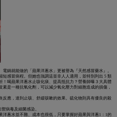
、電鍋就能做的「蘋果洋蔥水」更被譽為『天然感冒藥水』。
短感冒病程。但她也強調這並非人人適用，並特別列出 5 類
析！喝蘋果洋蔥水止咳化痰、提高抵抗力？營養師曝３大具體
皮素是一種抗氧化劑，可以減少氧化壓力對細胞造成的損傷，
炎反應，達到
止咳、舒緩咳嗽
的效果。硫化物則具有優良的殺
防禦病毒及細菌感染
。
果洋蔥水並不難、成本也很低，只要掌握好蘋果與洋蔥1：1的