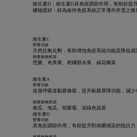
維生素D：
維生素D具免疫調節作用，有助於提
礦物質鋅：
鋅為維持免疫系統正常運作所需之微
維生素C
營養功效
天然抗氧化劑，有助增強免疫系統功能及降低感
推薦食物來源
芭樂、奇異果、柑橘類水果、綠花椰菜
維生素A
營養功效
促進呼吸道黏膜修復，提升黏膜屏障功能，減少
推薦食物來源
南瓜、地瓜、胡蘿蔔、深綠色蔬菜
維生素D
營養功效
具免疫調節作用，有助提升對病菌感染的抵抗力
推薦食物來源