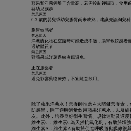
蘋果和洋蔥鉀離子含量高，若需控制鉀攝取，食用
嬰幼兒族群
禁忌原因
0-3 歲的嬰兒或幼兒腸胃尚未成熟，建議先諮詢兒
腸胃敏感者
禁忌原因
洋蔥硫化物在空腹時可能造成不適，腸胃敏較感者
過敏體質者
禁忌原因
對蘋果或洋蔥過敏者應避免。
正在服藥者
禁忌原因
避免影響藥物療效，不宜隨意飲用。
除了蘋果洋蔥水！營養師推薦４大關鍵營養素，
防感冒，除了適時適量飲用蘋果洋蔥水，以及維
友。此外，培養良好衛生習慣、規律運動及適度
維生素C：
維生素C為天然抗氧化劑，有助於增
維生素A：
維生素A有助於促進呼吸道黏膜修復