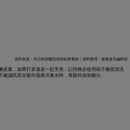
資料來源：烏日林新醫院胡淑如營養師｜資料整理：健康遠見編輯部
槲皮素，如果打算連皮一起烹煮，記得務必使用刷子徹底清洗
不建議民眾在製作蘋果洋蔥水時，再額外添加糖分。