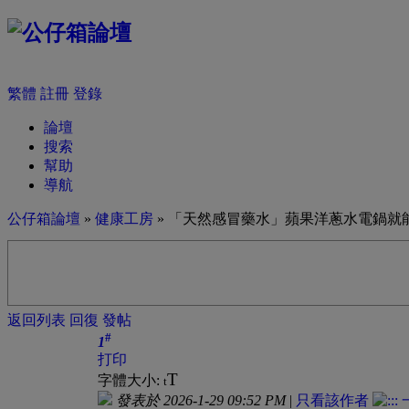
繁體
註冊
登錄
論壇
搜索
幫助
導航
公仔箱論壇
»
健康工房
» 「天然感冒藥水」蘋果洋蔥水電鍋就
返回列表
回復
發帖
#
1
打印
T
字體大小:
t
發表於 2026-1-29 09:52 PM
|
只看該作者