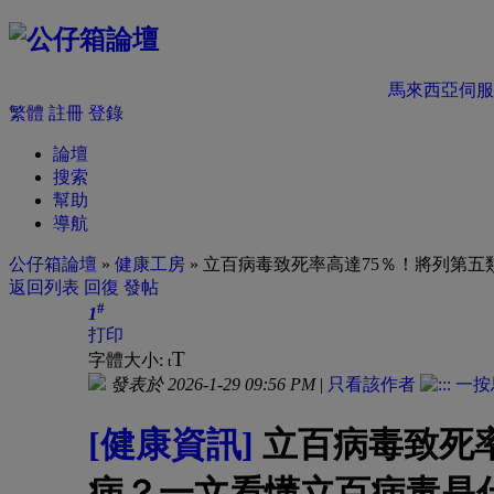
馬來西亞伺服
繁體
註冊
登錄
論壇
搜索
幫助
導航
公仔箱論壇
»
健康工房
» 立百病毒致死率高達75％！將列第
返回列表
回復
發帖
#
1
打印
T
字體大小:
t
發表於 2026-1-29 09:56 PM
|
只看該作者
[健康資訊]
立百病毒致死率
病？一文看懂立百病毒是