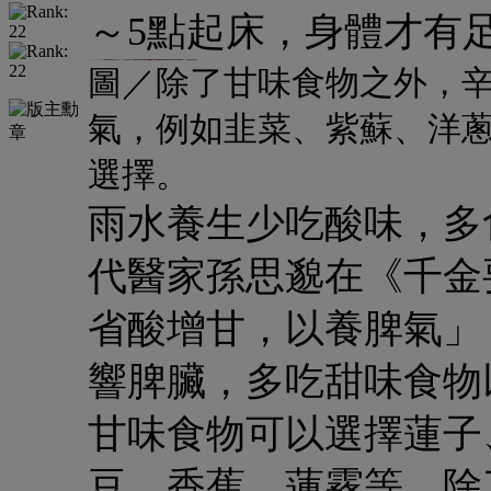
～5點起床
，身體才有
圖／除了甘味食物之外，
氣，例如韭菜、紫蘇、洋
選擇。
雨水養生少吃酸味，多
代醫家孫思邈在《千金
省酸增甘，以養脾氣」
響脾臟，
多吃
甜味
食物
甘味食物可以選擇
蓮子
豆、香蕉、蓮霧
等。除