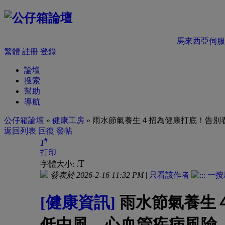
馬來西亞伺服
繁體
註冊
登錄
論壇
搜索
幫助
導航
公仔箱論壇
»
健康工房
» 雨水節氣養生４招為健康打底！告別
返回列表
回復
發帖
#
1
打印
T
字體大小:
t
發表於 2026-2-16 11:32 PM
|
只看該作者
[健康資訊]
雨水節氣養生
低中風、心血管疾病風險