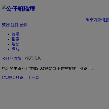
馬來西亞伺服
繁體
註冊
登錄
論壇
搜索
幫助
導航
公仔箱論壇
» 提示信息
指定的主題不存在或已被刪除或正在被審核，請返回。
[ 點擊這裡返回上一頁 ]