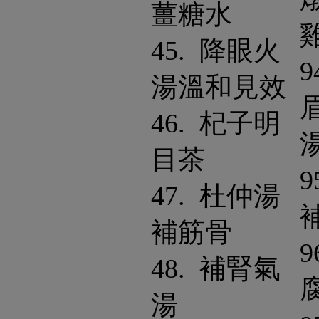
薑糖水
45. 降眼火
9
湯溫和見效
46. 杞子明
目茶
9
47. 杜仲湯
補筋骨
9
48. 補腎氣
湯