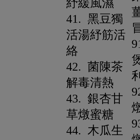
紓緩風濕
41. 黑豆獨
活湯紓筋活
9
絡
42. 菌陳茶
解毒清熱
9
43. 銀杏甘
草燉蜜糖
9
44. 木瓜生