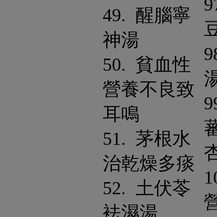
9
49. 醒腦寧
神湯
9
50. 貧血性
營養不良致
9
耳鳴
51. 茅根水
治乾燥多痰
1
52. 土伏苓
袪濕湯