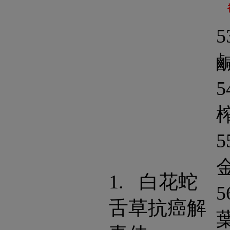
5
5
5
1. 白花蛇
5
舌草抗癌解