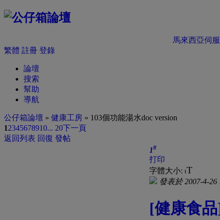
馬來西亞伺服
繁體
註冊
登錄
論壇
搜索
幫助
導航
公仔箱論壇
»
健康工房
» 103個功能湯水doc version
1
2
3
4
5
6
7
8
9
10
... 20
下一頁
返回列表
回復
發帖
#
1
打印
T
字體大小:
t
發表於 2007-4-26 
[健康食品