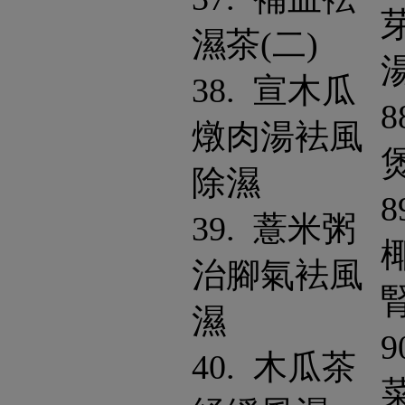
濕茶(二)
38. 宣木瓜
8
燉肉湯袪風
除濕
8
39. 薏米粥
治腳氣袪風
濕
9
40. 木瓜茶