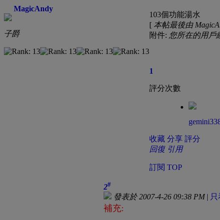
MagicAndy
103個功能湯水
[
本帖最後由 MagicAndy
子爵
附件:
您所在的用戶
1
評分次數
gemini33
收藏
分享
評分
回復
引用
訂閱
TOP
#
2
發表於 2007-4-26 09:38 PM
|
只
補充: