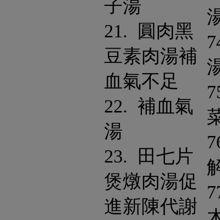
子湯
21. 圓肉黑
7
豆素肉湯補
血氣不足
7
22. 補血氣
湯
7
23. 田七片
煲燉肉湯促
7
進新陳代謝