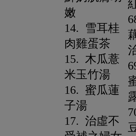
嫩
6
14. 雪耳桂
肉雞蛋茶
15. 木瓜薏
6
米玉竹湯
16. 蜜瓜蓮
子湯
7
17. 治虛不