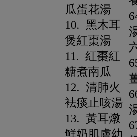
瓜蛋花湯
6
10. 黑木耳
煲紅棗湯
11. 紅棗紅
6
糖煮南瓜
12. 清肺火
6
袪痰止咳湯
13. 黃耳燉
6
鮮奶肌膚幼