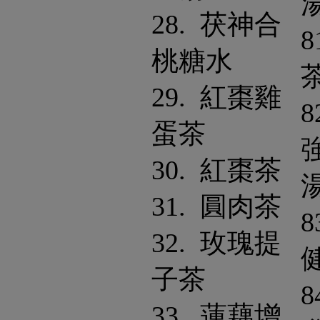
28. 茯神合
8
桃糖水
29. 紅棗雞
8
蛋茶
30. 紅棗茶
31. 圓肉茶
8
32. 玫瑰提
子茶
8
33. 蓮藕增