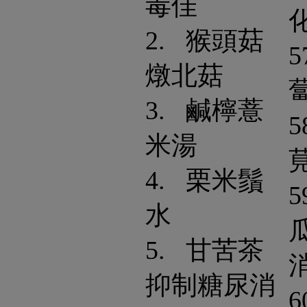
毒佳
2. 猴頭菇
5
燉北菇
3. 鹹檸薏
5
米湯
4. 栗米鬚
5
水
5. 甘苦茶
抑制糖尿消
6