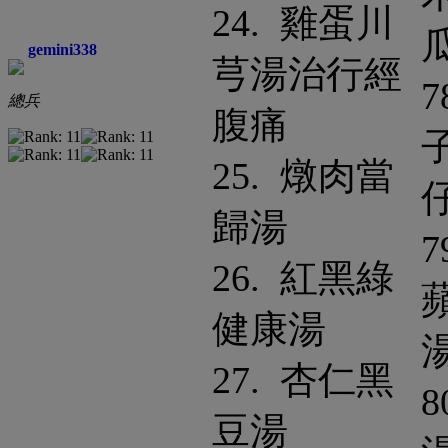
24. 雞蛋川
gemini338
芎湯治行經
7
總兵
腹痛
25. 燉肉當
歸湯
7
26. 紅黑綠
健康湯
27. 杏仁黑
8
豆湯