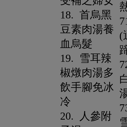
受補之婦女
18. 首烏黑
7
豆素肉湯養
血烏髮
19. 雪耳辣
7
椒燉肉湯多
飲手腳免冰
冷
7
20. 人參附