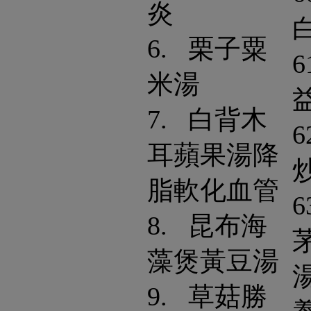
炎
6. 栗子粟
6
米湯
7. 白背木
6
耳蘋果湯降
脂軟化血管
6
8. 昆布海
藻煲黃豆湯
9. 草菇勝