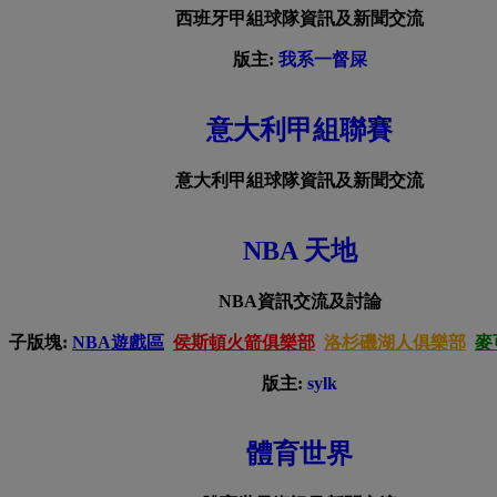
西班牙甲組球隊資訊及新聞交流
版主:
我系一督屎
意大利甲組聯賽
意大利甲組球隊資訊及新聞交流
NBA 天地
NBA資訊交流及討論
子版塊:
NBA遊戲區
侯斯頓火箭俱樂部
洛杉磯湖人俱樂部
麥
版主:
sylk
體育世界