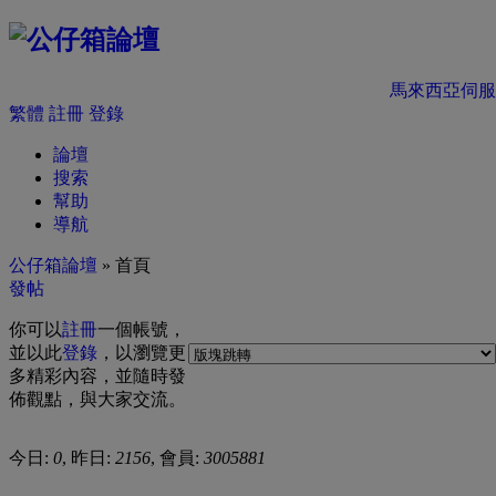
馬來西亞伺服
繁體
註冊
登錄
論壇
搜索
幫助
導航
公仔箱論壇
» 首頁
發帖
你可以
註冊
一個帳號，
並以此
登錄
，以瀏覽更
多精彩內容，並隨時發
佈觀點，與大家交流。
今日:
0
, 昨日:
2156
, 會員:
3005881