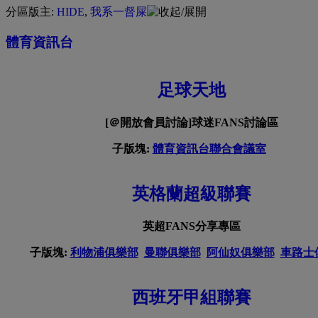
分區版主:
HIDE
,
我系一督屎
體育資訊台
足球天地
[＠開放會員討論]球迷FANS討論區
子版塊:
體育資訊台聯合會議室
英格蘭超級聯賽
英超FANS分享專區
子版塊:
利物浦俱樂部
曼聯俱樂部
阿仙奴俱樂部
車路士
西班牙甲組聯賽