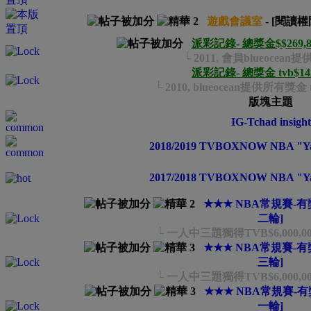
遊戲會議室
- [閱讀
派彩記錄- 總獎金$$269,833
└ 2011, 會員blueocea
派彩記錄- 總獎金 tvb$142,
└ 2010, blueocean提供所有獎金 tv
版塊主題
IG-Tchad insight
2018/2019 TVBOXNOW NBA 
2017/2018 TVBOXNOW NBA 
★★★ NBA常規賽-有獎
二輪]
└ 一人中三題獨得TVB$6,000,0
★★★ NBA常規賽-有獎
三輪]
└ 一人中三題獨得TVB$6,000,0
★★★ NBA常規賽-有獎
一輪]