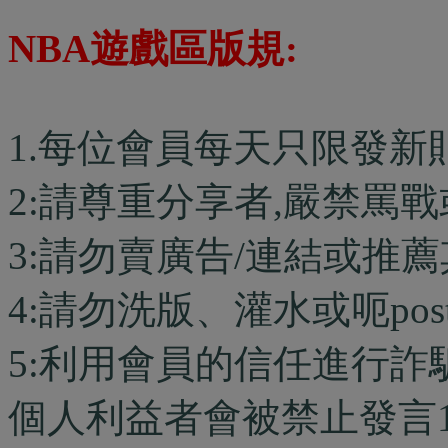
NBA遊戲區版規:
1.每位會員每天只限發新
2:請尊重分享者,嚴禁罵
3:請勿賣廣告/連結或推
4:請勿洗版、灌水或呃po
5:利用會員的信任進行
個人利益者會被禁止發言