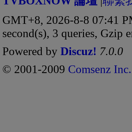
TVBOXNOW 論壇
|
聯繫
GMT+8, 2026-8-8 07:41 
second(s), 3 queries, Gzip 
Powered by
Discuz!
7.0.0
© 2001-2009
Comsenz Inc.