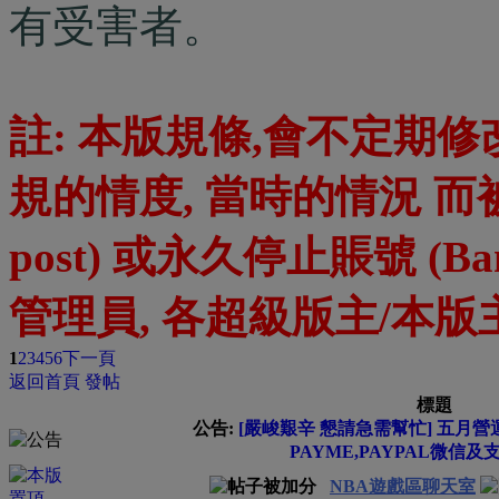
有受害者。
註: 本版規條,會不定期
規的情度, 當時的情況 而被
post) 或永久停止賬號 (Ban
管理員, 各超級版主/本
1
2
3
4
5
6
下一頁
返回首頁
發帖
標題
公告:
[嚴峻艱辛 懇請急需幫忙] 五月營運
PAYME,PAYPAL微信及
NBA遊戲區聊天室