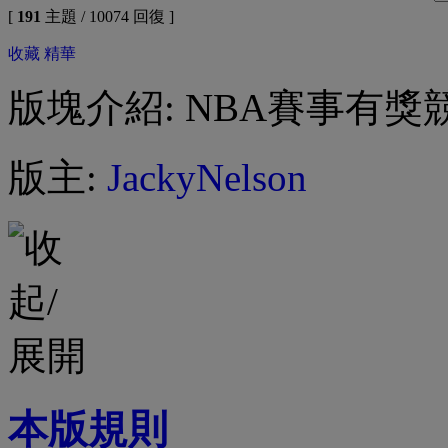
[
191
主題 / 10074 回復 ]
收藏
精華
版塊介紹: NBA賽事有
版主:
JackyNelson
本版規則