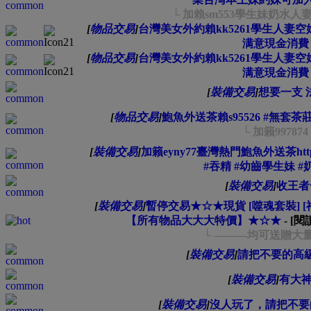
└ 加賴sm553學生妹奶水
[
物品交易
]
台灣美女外約賴kk5261學生人妻空姐
满意現金消費
[
物品交易
]
台灣美女外約賴kk5261學生人妻空姐
满意現金消費
[
裝備交易
]
想要一支 
[
物品交易
]
鮑魚外送茶賴s95526 #無
└ 加籟997874
[
裝備交易
]
加籟eyny77臺灣熱門鮑魚外送茶https:
#吞精 #幼齒學生妹 
[
裝備交易
]
收王者
[
裝備交易
]
暫停交易★☆★現貨 [噬魂套裝] [神
【所有物品大大大特價】★☆★
- [
└ ———均可送贈大
[
裝備交易
]
請把不要的高
[
裝備交易
]
有大神
[
裝備交易
]
沒人玩了，請把不要