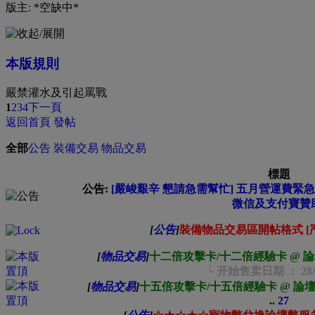
版主: *空缺中*
本版規則
嚴禁灌水及引起罵戰
1
2
3
4
下一頁
返回首頁
發帖
全部
公告
裝備交易
物品交易
標題
公告:
[嚴峻艱辛 懇請急需幫忙] 五月營運費緊急募集中
微信及支付寶贊
[
公告
]
裝備物品交易區開帖格式 [
[
物品交易
]
十二倍攻擊卡/十二倍經驗卡 @ 
└ 开始售卖日期 ： 28/0
[
物品交易
]
十五倍攻擊卡/十五倍經驗卡 @ 論
..
27