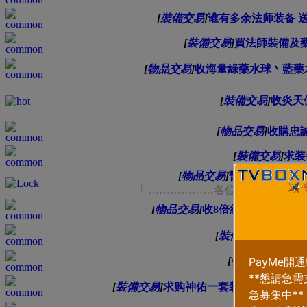
[
裝備交易
]
谁有多余法师装备 送我一
[
裝備交易
]
買法師裝備及
[
物品交易
]
收海量綠藥水球丶藍藥水
[
裝備交易
]
收炎天
[
物品交易
]
收購忠
[
裝備交易
]
求装
[
物品交易
]
暫停所有收購
..
└ ………………各位賺Tv＄好機會
[
物品交易
]
收8倍經驗卡(10分鐘) 10
[
裝備交易
]
收價 噬
[
物品交易
]
暫時
[
裝備交易
]
求购神佑一套装备，希望达人