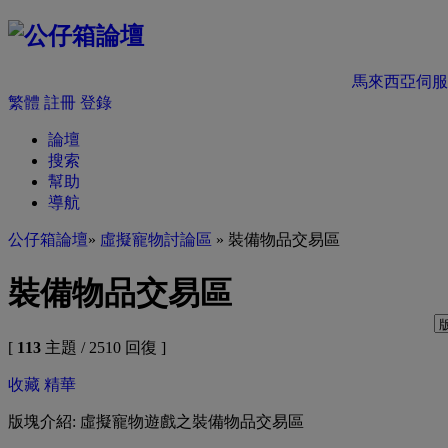
馬來西亞伺服
繁體
註冊
登錄
論壇
搜索
幫助
導航
公仔箱論壇
»
虛擬寵物討論區
» 裝備物品交易區
裝備物品交易區
[
113
主題 / 2510 回復 ]
收藏
精華
版塊介紹: 虛擬寵物遊戲之裝備物品交易區