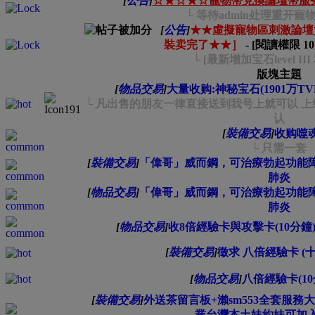
[
公告
]
☆★☆★☆寵物幣兌換論壇幣服务
└ 等待admin处理重开
[
公告
]
★★虛擬寵物區刺激論壇
裝卖完了★★］
- [閱讀權限
10
└ [最新增加宝石level II
版塊主題
[
物品交易
]
大量收购:神秘宝石(1901万T
└ 凡出售的朋友一律直接送到我号上就可以 
认
[
裝備交易
]
收购噬
└ 只需一套
[
裝備交易
]
「偉哥」威而鋼，可治療勃起功能
肺炎
[
物品交易
]
「偉哥」威而鋼，可治療勃起功能
肺炎
[
物品交易
]
收8倍經驗卡與攻擊卡(10分鐘) 4
[
裝備交易
]
徵求 八倍經驗卡 (
[
物品交易
]
八倍經驗卡(10
[
裝備交易
]
外送茶留言板+瀨sm553全套服
業台灣本土妹約妹可加