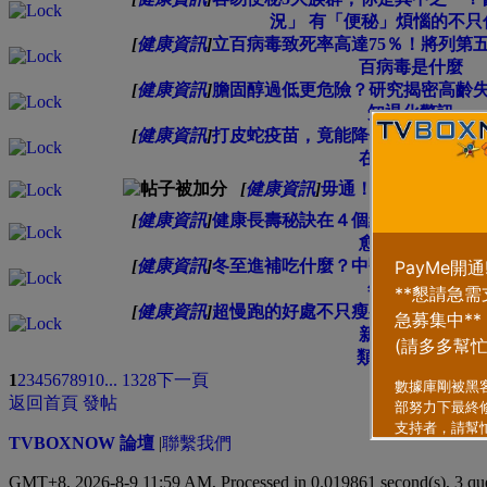
況」 有「便秘」煩惱的不只
[
健康資訊
]
立百病毒致死率高達75％！將列第
百病毒是什麼
[
健康資訊
]
膽固醇過低更危險？研究揭密高齡
知退化警訊
[
健康資訊
]
打皮蛇疫苗，竟能降低失智症罹患
在女性更顯著
[
健康資訊
]
毋通！1顆釋迦280大
[
健康資訊
]
健康長壽秘訣在４個練習！預防「
愈早開始愈好
[
健康資訊
]
冬至進補吃什麼？中醫推「漢方熬
年健康打底
[
健康資訊
]
超慢跑的好處不只瘦身！醫曝：改
新手常見錯誤
類型
排序方式
1
2
3
4
5
6
7
8
9
10
... 1328
下一頁
返回首頁
發帖
TVBOXNOW 論壇
|
聯繫我們
GMT+8, 2026-8-9 11:59 AM,
Processed in 0.019861 second(s), 3 qu