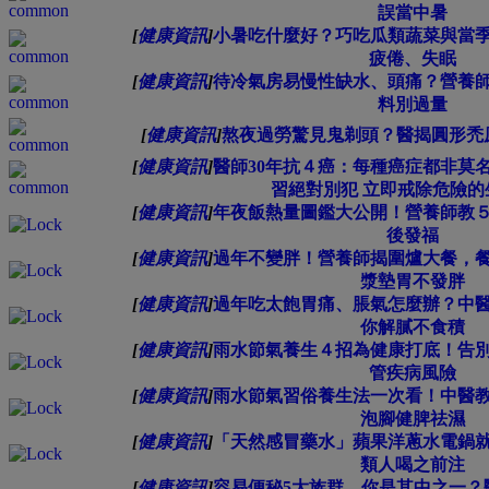
誤當中暑
[
健康資訊
]
小暑吃什麼好？巧吃瓜類蔬菜與當
疲倦、失眠
[
健康資訊
]
待冷氣房易慢性缺水、頭痛？營養
料別過量
[
健康資訊
]
熬夜過勞驚見鬼剃頭？醫揭圓形禿
[
健康資訊
]
醫師30年抗４癌：每種癌症都非莫
習絕對別犯 立即戒除危險的
[
健康資訊
]
年夜飯熱量圖鑑大公開！營養師教
後發福
[
健康資訊
]
過年不變胖！營養師揭圍爐大餐，
漿墊胃不發胖
[
健康資訊
]
過年吃太飽胃痛、脹氣怎麼辦？中
你解膩不食積
[
健康資訊
]
雨水節氣養生４招為健康打底！告
管疾病風險
[
健康資訊
]
雨水節氣習俗養生法一次看！中醫
泡腳健脾祛濕
[
健康資訊
]
「天然感冒藥水」蘋果洋蔥水電鍋
類人喝之前注
[
健康資訊
]
容易便秘5大族群，你是其中之一？