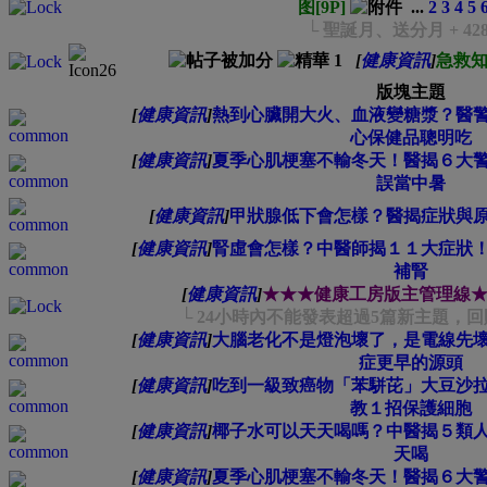
图[9P]
...
2
3
4
5
└ 聖誕月、送分月 + 42
[
健康資訊
]
急救
版塊主題
[
健康資訊
]
熱到心臟開大火、血液變糖漿？醫
心保健品聰明吃
[
健康資訊
]
夏季心肌梗塞不輸冬天！醫揭６大
誤當中暑
[
健康資訊
]
甲狀腺低下會怎樣？醫揭症狀與
[
健康資訊
]
腎虛會怎樣？中醫師揭１１大症狀
補腎
[
健康資訊
]
★★★健康工房版主管理線
└ 24小時內不能發表超過5篇新主題，回
[
健康資訊
]
大腦老化不是燈泡壞了，是電線先
症更早的源頭
[
健康資訊
]
吃到一級致癌物「苯駢芘」大豆沙
教１招保護細胞
[
健康資訊
]
椰子水可以天天喝嗎？中醫揭５類
天喝
[
健康資訊
]
夏季心肌梗塞不輸冬天！醫揭６大