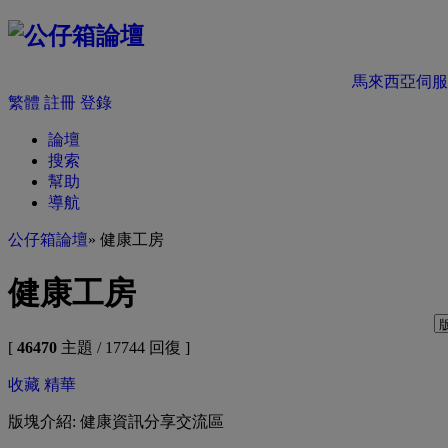
馬來西亞伺服
繁體
註冊
登錄
論壇
搜索
幫助
導航
公仔箱論壇
» 健康工房
健康工房
[
46470
主題 / 17744 回復 ]
收藏
精華
版塊介紹: 健康資訊分享交流區