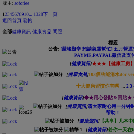
版主:
soforlee
1
2
3
4
5
6
7
8
9
10
... 1328
下一頁
返回首頁
發帖
全部
健康資訊
健康食品
問題
標題
公告:
[嚴峻艱辛 懇請急需幫忙] 五月營運費
PAYME,PAYPAL微信及支
[
健康資訊
]
★★★【健康工房
[
健康食品
]
103個功能湯水doc ver
十大健康習慣你有嗎
...
2
3
[
健康資訊
]
◆★用心發貼＆回貼★
[
健康資訊
]
请大家耐心用一分钟
帮助！
[
健康資訊
]
【共享】几本中
[
健康資訊
]
若你一天在